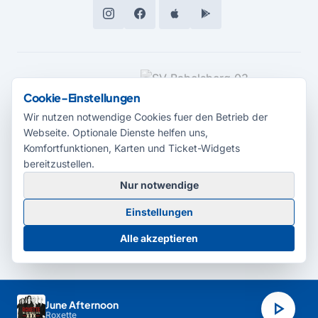
MEDIENPARTNER
Cookie-Einstellungen
Wir nutzen notwendige Cookies fuer den Betrieb der
Webseite. Optionale Dienste helfen uns,
Komfortfunktionen, Karten und Ticket-Widgets
bereitzustellen.
Nur notwendige
© 2026 Radio Potsdam. Webseite entwickelt durch die
Medienagentur
Einstellungen
Babelsberg
Barrierefreiheitserklärung
AGB
Datenschutz
Impressum
Alle akzeptieren
Cookie-Einstellungen
play_arrow
June Afternoon
Roxette