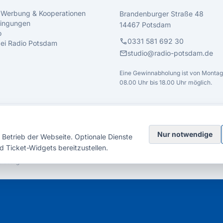
 Werbung & Kooperationen
Brandenburger Straße 48
ingungen
14467 Potsdam
o
call
0331 581 692 30
 bei Radio Potsdam
mail
studio@radio-potsdam.de
Eine Gewinnabholung ist von Montag 
08.00 Uhr bis 18.00 Uhr möglich.
Nur notwendige
Betrieb der Webseite. Optionale Dienste
d Ticket-Widgets bereitzustellen.
elsberg