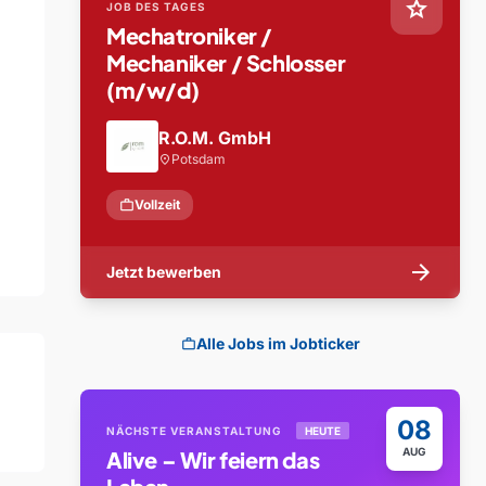
star
JOB DES TAGES
Mechatroniker /
Mechaniker / Schlosser
(m/w/d)
R.O.M. GmbH
Potsdam
location_on
work
Vollzeit
arrow_forward
Jetzt bewerben
Alle Jobs im Jobticker
work
08
NÄCHSTE VERANSTALTUNG
HEUTE
AUG
Alive – Wir feiern das