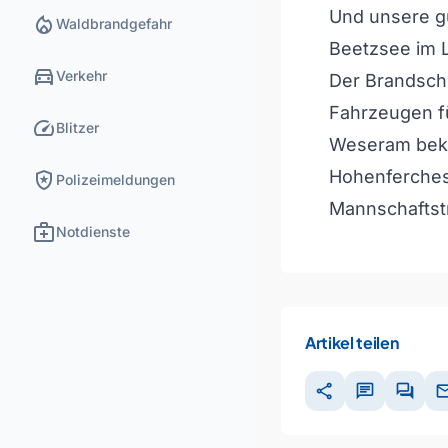
Und unsere g
local_fire_department
Waldbrandgefahr
Beetzsee im 
directions_car
Verkehr
Der Brandsch
Fahrzeugen f
speed
Blitzer
Weseram bek
local_police
Hohenferches
Polizeimeldungen
Mannschaftst
medical_services
Notdienste
Artikel teilen
share
chat
forum
ma