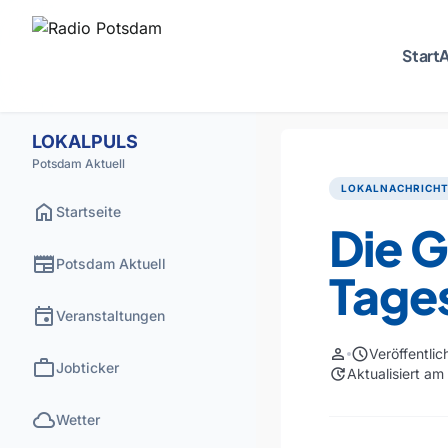
Start
A
LOKALPULS
Potsdam Aktuell
LOKALNACHRICH
home
Startseite
Die G
newspaper
Potsdam Aktuell
Tage
event
Veranstaltungen
person
schedule
Veröffentli
work
Jobticker
update
Aktualisiert a
cloud
Wetter