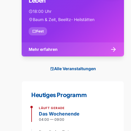
Leben
18:00 Uhr
schedule
Baum & Zeit, Beelitz- Heilstätten
location_on
confirmation_number
Fest
arrow_forward
Mehr erfahren
Alle Veranstaltungen
event
Heutiges Programm
LÄUFT GERADE
Das Wochenende
04:00 — 09:00