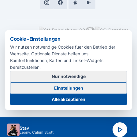
MEDIENPARTNER
Cookie-Einstellungen
Wir nutzen notwendige Cookies fuer den Betrieb der
Webseite. Optionale Dienste helfen uns,
Komfortfunktionen, Karten und Ticket-Widgets
bereitzustellen.
Nur notwendige
© 2026 Radio Potsdam. Webseite entwickelt durch die
Medienagentur
Einstellungen
Babelsberg
Barrierefreiheitserklärung
AGB
Datenschutz
Impressum
Alle akzeptieren
Cookie-Einstellungen
play_arrow
Stay
Leony, Calum Scott