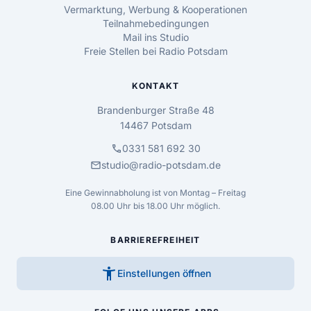
Vermarktung, Werbung & Kooperationen
Teilnahmebedingungen
Mail ins Studio
Freie Stellen bei Radio Potsdam
KONTAKT
Brandenburger Straße 48
14467 Potsdam
call
0331 581 692 30
mail
studio@radio-potsdam.de
Eine Gewinnabholung ist von Montag – Freitag
08.00 Uhr bis 18.00 Uhr möglich.
BARRIEREFREIHEIT
accessibility_new
Einstellungen öffnen