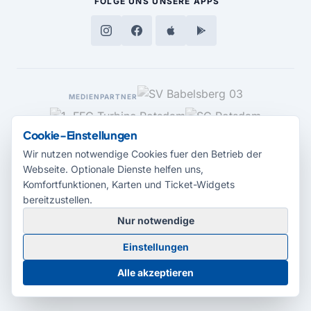
FOLGE UNS
UNSERE APPS
MEDIENPARTNER
Cookie-Einstellungen
Wir nutzen notwendige Cookies fuer den Betrieb der
Webseite. Optionale Dienste helfen uns,
Komfortfunktionen, Karten und Ticket-Widgets
bereitzustellen.
Nur notwendige
© 2026 Radio Potsdam. Webseite entwickelt durch die
Medienagentur
Einstellungen
Babelsberg
Barrierefreiheitserklärung
AGB
Datenschutz
Impressum
Alle akzeptieren
Cookie-Einstellungen