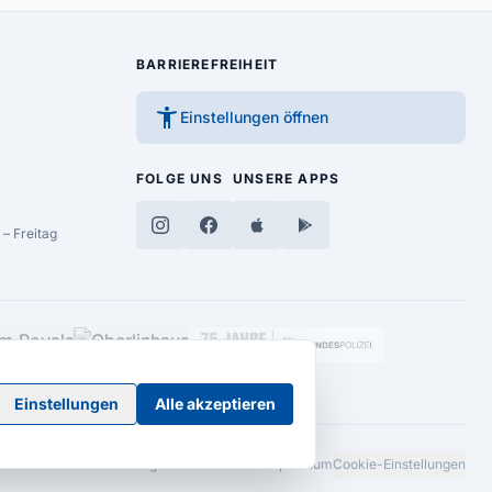
BARRIEREFREIHEIT
accessibility_new
Einstellungen öffnen
FOLGE UNS
UNSERE APPS
– Freitag
Einstellungen
Alle akzeptieren
Barrierefreiheitserklärung
AGB
Datenschutz
Impressum
Cookie-Einstellungen