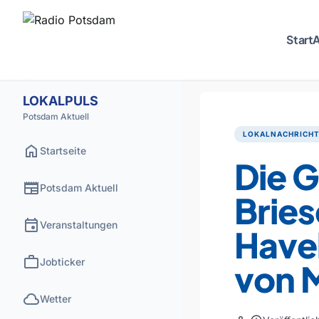
Start
A
LOKALPULS
Potsdam Aktuell
LOKALNACHRICH
home
Startseite
Die 
newspaper
Potsdam Aktuell
Bries
event
Veranstaltungen
Havel
work
Jobticker
von M
cloud
Wetter