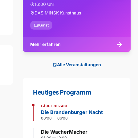
16:00 Uhr
schedule
DAS MINSK Kunsthaus
location_on
confirmation_number
Kunst
arrow_forward
Mehr erfahren
Alle Veranstaltungen
event
Heutiges Programm
LÄUFT GERADE
Die Brandenburger Nacht
00:00 — 06:00
Die WacherMacher
06:00 — 10:00