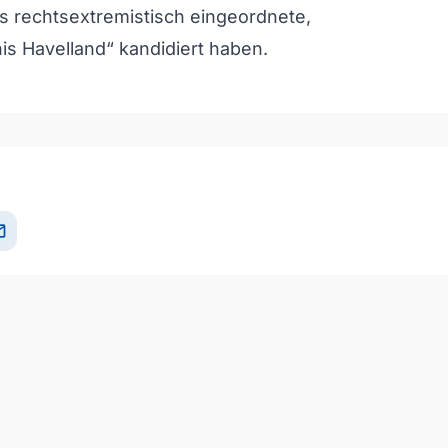
als rechtsextremistisch eingeordnete,
s Havelland“ kandidiert haben.
il