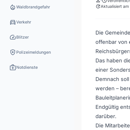
person
schedule
Veröffentli
local_fire_department
update
Aktualisiert a
Waldbrandgefahr
directions_car
Verkehr
Die Gemeinde 
speed
Blitzer
offenbar von e
local_police
Reichsbürgers
Polizeimeldungen
Das haben die
medical_services
Notdienste
einer Sonder
Demnach soll 
werden – bere
Bauleitplanerin
Endgültig en
darüber.
Die Mitarbeit