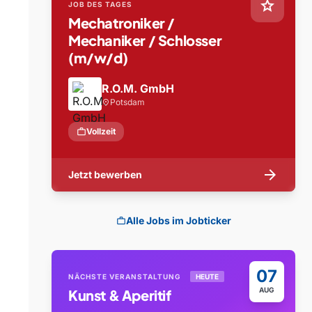
star
JOB DES TAGES
Mechatroniker /
Mechaniker / Schlosser
(m/w/d)
R.O.M. GmbH
Potsdam
location_on
work
Vollzeit
arrow_forward
Jetzt bewerben
Alle Jobs im Jobticker
work
07
NÄCHSTE VERANSTALTUNG
HEUTE
AUG
Kunst & Aperitif