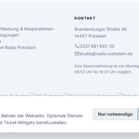
KONTAKT
 Werbung & Kooperationen
Brandenburger Straße 48
ingungen
14467 Potsdam
o
call
0331 581 692 30
 bei Radio Potsdam
mail
studio@radio-potsdam.de
Eine Gewinnabholung ist von Montag 
08.00 Uhr bis 18.00 Uhr möglich.
Nur notwendige
Betrieb der Webseite. Optionale Dienste
d Ticket-Widgets bereitzustellen.
elsberg