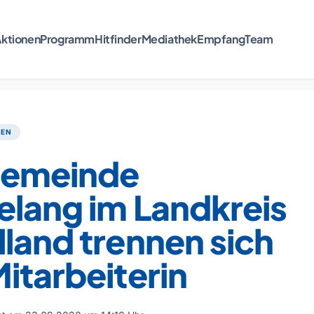
ktionen
Programm
Hitfinder
Mediathek
Empfang
Team
TEN
Gemeinde
elang im Landkreis
land trennen sich
itarbeiterin