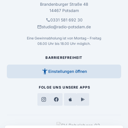
Brandenburger Straße 48
14467 Potsdam
call
0331 581 692 30
mail
studio@radio-potsdam.de
Eine Gewinnabholung ist von Montag – Freitag
08.00 Uhr bis 18.00 Uhr möglich.
BARRIEREFREIHEIT
accessibility_new
Einstellungen öffnen
FOLGE UNS
UNSERE APPS
MEDIENPARTNER