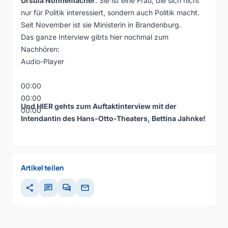
Ursula Nonnemacher
. Sie ist eine Frau, die sich nicht
nur für Politik interessiert, sondern auch Politik macht.
Seit November ist sie Ministerin in Brandenburg.
Das ganze Interview gibts hier nochmal zum
Nachhören:
Audio-Player
00:00
00:00
Und
HIER
gehts zum Auftaktinterview mit der
00:00
Intendantin des Hans-Otto-Theaters, Bettina Jahnke!
Artikel teilen
share
chat
forum
mail