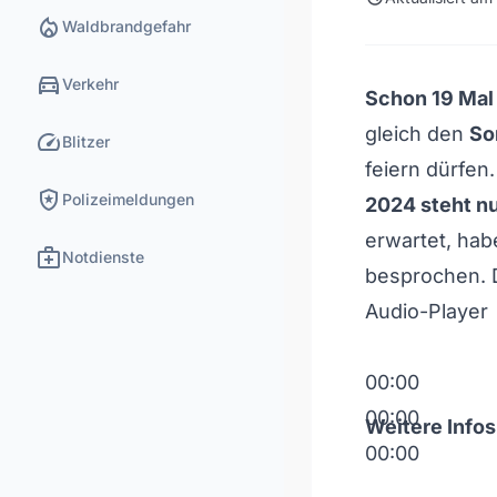
local_fire_department
Waldbrandgefahr
directions_car
Verkehr
Schon 19 Mal 
gleich den
So
speed
Blitzer
feiern dürfen.
local_police
Polizeimeldungen
2024 steht nu
erwartet, hab
medical_services
Notdienste
besprochen.
Audio-Player
00:00
00:00
Weitere Infos
00:00