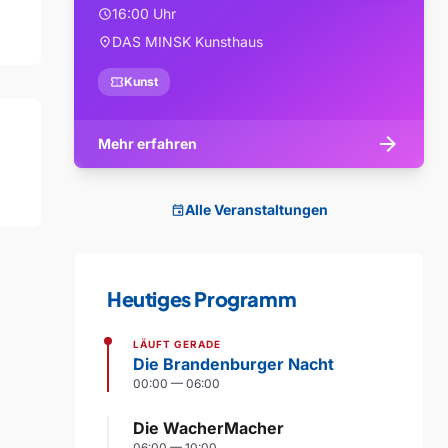
16:00 Uhr
schedule
DAS MINSK Kunsthaus
location_on
confirmation_number
Kunst
arrow_forward
Mehr erfahren
Alle Veranstaltungen
event
Heutiges Programm
LÄUFT GERADE
Die Brandenburger Nacht
00:00 — 06:00
Die WacherMacher
06:00 — 10:00