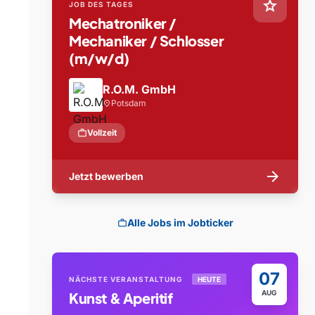
star
JOB DES TAGES
Mechatroniker /
Mechaniker / Schlosser
(m/w/d)
R.O.M. GmbH
Potsdam
location_on
work
Vollzeit
arrow_forward
Jetzt bewerben
Alle Jobs im Jobticker
work
07
NÄCHSTE VERANSTALTUNG
HEUTE
AUG
Kunst & Aperitif