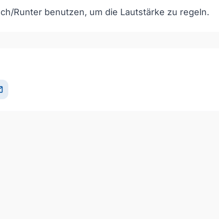
och/Runter benutzen, um die Lautstärke zu regeln.
il