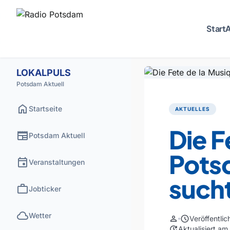
Start
A
LOKALPULS
Potsdam Aktuell
home
Startseite
AKTUELLES
Die F
newspaper
Potsdam Aktuell
Pots
event
Veranstaltungen
such
work
Jobticker
cloud
Wetter
person
schedule
Veröffentli
update
Aktualisiert a