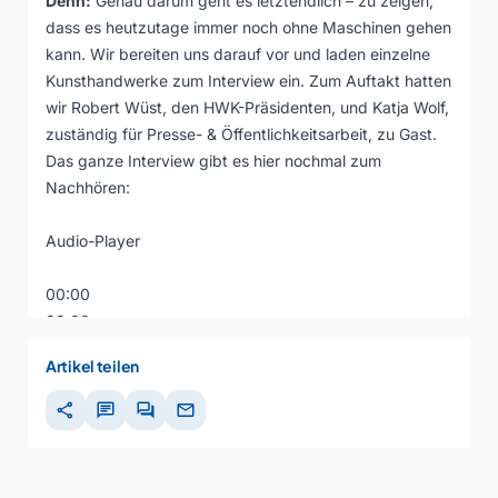
Denn:
Genau darum geht es letztendlich – zu zeigen,
dass es heutzutage immer noch ohne Maschinen gehen
kann. Wir bereiten uns darauf vor und laden einzelne
Kunsthandwerke zum Interview ein. Zum Auftakt hatten
wir Robert Wüst, den HWK-Präsidenten, und Katja Wolf,
zuständig für Presse- & Öffentlichkeitsarbeit, zu Gast.
Das ganze Interview gibt es hier nochmal zum
Nachhören:
Audio-Player
00:00
00:00
00:00
Artikel teilen
share
chat
forum
mail