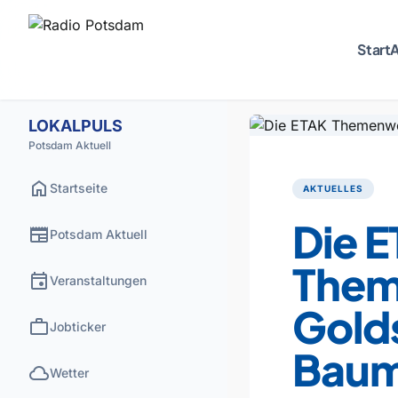
Start
A
LOKALPULS
Potsdam Aktuell
home
Startseite
AKTUELLES
Die 
newspaper
Potsdam Aktuell
Them
event
Veranstaltungen
Gold
work
Jobticker
Baum
cloud
Wetter