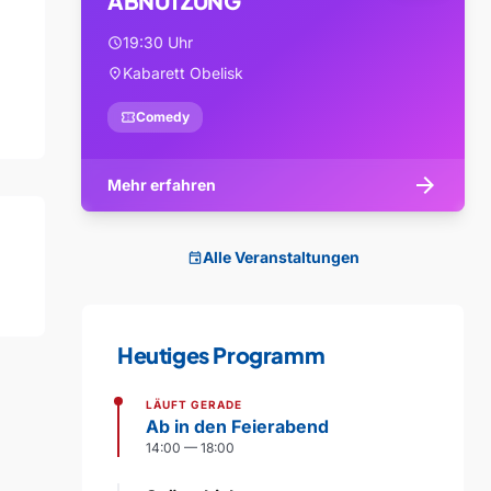
ABNUTZUNG
19:30 Uhr
schedule
Kabarett Obelisk
location_on
confirmation_number
Comedy
arrow_forward
Mehr erfahren
Alle Veranstaltungen
event
Heutiges Programm
LÄUFT GERADE
Ab in den Feierabend
14:00 — 18:00