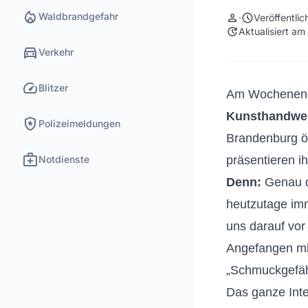
local_fire_department
Waldbrandgefahr
person
schedule
Veröffentli
update
Aktualisiert a
directions_car
Verkehr
speed
Blitzer
Am Wochenend
Kunsthandwe
local_police
Polizeimeldungen
Brandenburg öf
medical_services
Notdienste
präsentieren i
Denn:
Genau da
heutzutage im
uns darauf vor
Angefangen mi
„Schmuckgefäh
Das ganze Inte