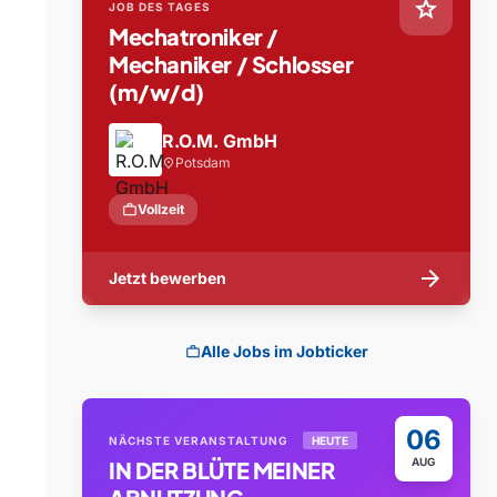
star
JOB DES TAGES
Mechatroniker /
Mechaniker / Schlosser
(m/w/d)
R.O.M. GmbH
Potsdam
location_on
work
Vollzeit
arrow_forward
Jetzt bewerben
Alle Jobs im Jobticker
work
06
NÄCHSTE VERANSTALTUNG
HEUTE
AUG
IN DER BLÜTE MEINER