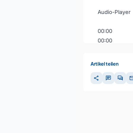
Audio-Player
00:00
00:00
00:00
Artikel teilen
Pfeiltasten H
share
chat
forum
ma