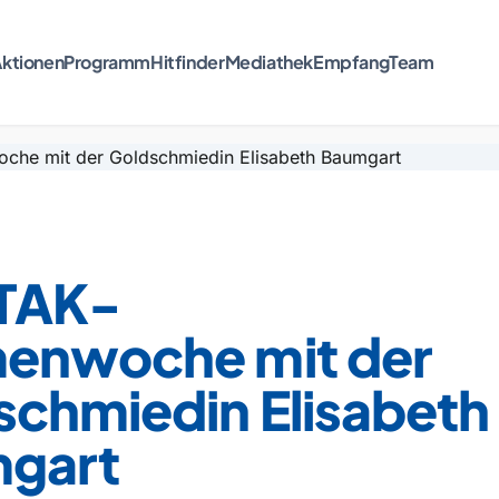
ktionen
Programm
Hitfinder
Mediathek
Empfang
Team
ETAK-
enwoche mit der
schmiedin Elisabeth
gart