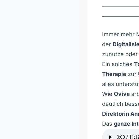
______________
______________
Immer mehr M
der
Digitalisi
zunutze oder 
Ein solches
T
Therapie
zur
alles unterst
Wie
Oviva
arb
deutlich bess
Direktorin An
Das
ganze Int