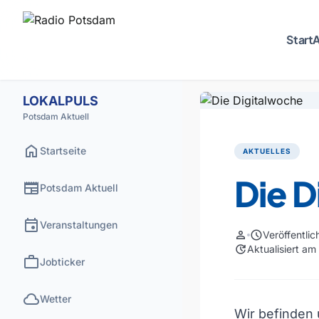
Start
A
LOKALPULS
Potsdam Aktuell
home
Startseite
AKTUELLES
Die 
newspaper
Potsdam Aktuell
event
Veranstaltungen
person
schedule
Veröffentli
update
Aktualisiert am
work
Jobticker
cloud
Wetter
Wir befinden 