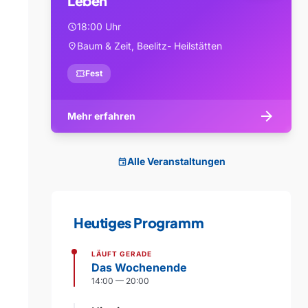
Leben
18:00 Uhr
schedule
Baum & Zeit, Beelitz- Heilstätten
location_on
confirmation_number
Fest
arrow_forward
Mehr erfahren
Alle Veranstaltungen
event
Heutiges Programm
LÄUFT GERADE
Das Wochenende
14:00 — 20:00