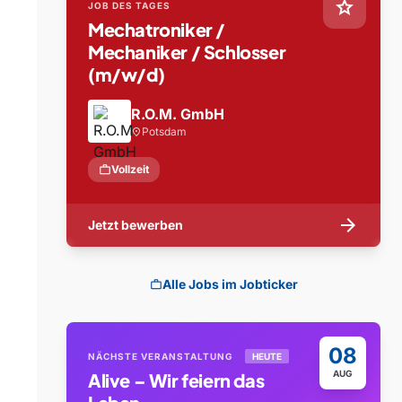
star
JOB DES TAGES
Mechatroniker /
Mechaniker / Schlosser
(m/w/d)
R.O.M. GmbH
Potsdam
location_on
work
Vollzeit
arrow_forward
Jetzt bewerben
Alle Jobs im Jobticker
work
08
NÄCHSTE VERANSTALTUNG
HEUTE
AUG
Alive – Wir feiern das