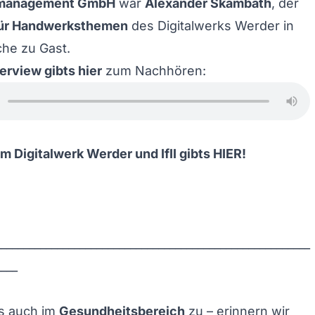
smanagement GmbH
war
Alexander Skambath
, der
für Handwerksthemen
des Digitalwerks Werder in
che zu Gast.
erview gibts hier
zum Nachhören:
m Digitalwerk Werder und IfII gibts
HIER
!
________________________________________________________
____
s auch im
Gesundheitsbereich
zu – erinnern wir