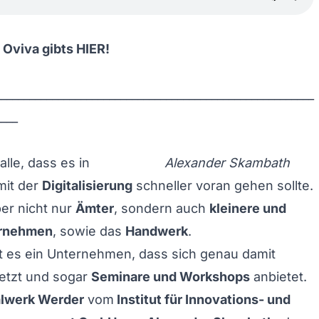
 Oviva gibts
HIER
!
________________________________________________________
____
alle, dass es in
Alexander Skambath
mit der
Digitalisierung
schneller voran gehen sollte.
ber nicht nur
Ämter
, sondern auch
kleinere und
ernehmen
, sowie das
Handwerk
.
t es ein Unternehmen, dass sich genau damit
etzt und sogar
Seminare und Workshops
anbietet.
alwerk Werder
vom
Institut für Innovations- und