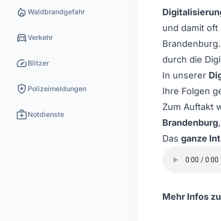
local_fire_department
Digitalisierun
Waldbrandgefahr
und damit oft
directions_car
Verkehr
Brandenburg. 
durch die Digi
speed
Blitzer
In unserer
Di
local_police
Polizeimeldungen
Ihre Folgen 
Zum Auftakt 
medical_services
Notdienste
Brandenburg
Das
ganze Int
Mehr Infos zu