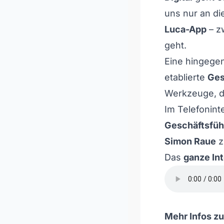
uns nur an d
Luca-App
– z
geht.
Eine hingege
etablierte
Ges
Werkzeuge, d
Im Telefonint
Geschäftsfüh
Simon Raue
z
Das
ganze Int
Mehr Infos z