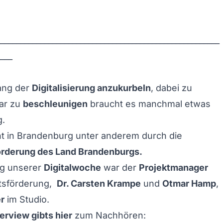
________________________________________________________
____
ang der
Digitalisierung anzukurbeln
, dabei zu
ar zu
beschleunigen
braucht es manchmal etwas
g.
t in Brandenburg unter anderem durch die
örderung des Land Brandenburgs
.
ag unserer
Digitalwoche
war der
Projektmanager
ftsförderung,
Dr. Carsten Krampe
und
Otmar Hamp
,
r
im Studio.
erview gibts hier
zum Nachhören: