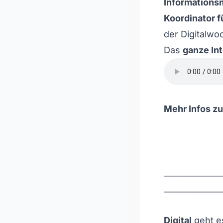
Information
Koordinator 
der Digitalwo
Das
ganze Int
Mehr Infos zu
______________
______________
Digital
geht e