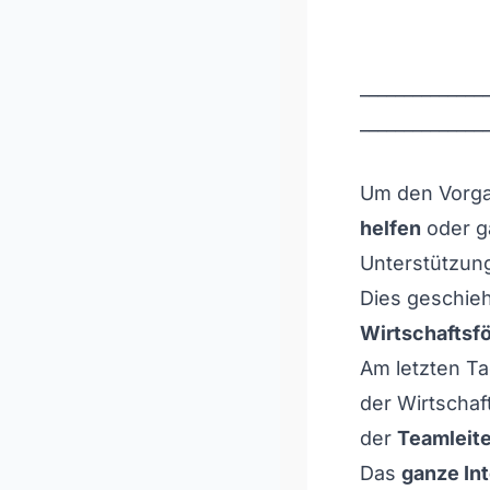
______________
______________
Um den Vorg
helfen
oder g
Unterstützun
Dies geschieh
Wirtschaftsf
Am letzten T
der Wirtscha
der
Teamleite
Das
ganze Int