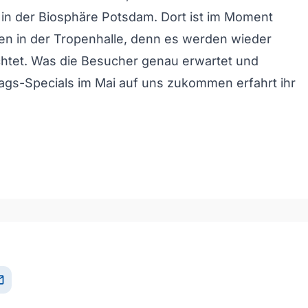
 in der Biosphäre Potsdam. Dort ist im Moment
ten in der Tropenhalle, denn es werden wieder
ichtet. Was die Besucher genau erwartet und
ags-Specials im Mai auf uns zukommen erfahrt ihr
och/Runter benutzen, um die Lautstärke zu regeln.
il