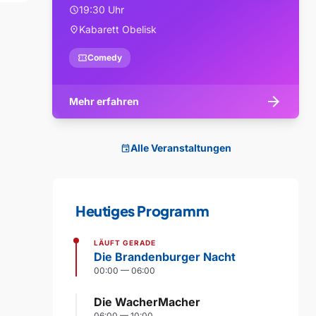
19:30 Uhr
schedule
Kabarett Obelisk
location_on
confirmation_number
Comedy
arrow_forward
Mehr erfahren
Alle Veranstaltungen
event
Heutiges Programm
LÄUFT GERADE
Die Brandenburger Nacht
00:00 — 06:00
Die WacherMacher
06:00 — 10:00