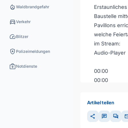
local_fire_department
Erstaunliches
Waldbrandgefahr
Baustelle mit
directions_car
Verkehr
Pavillons err
welche Feiert
speed
Blitzer
im Stream:
local_police
Polizeimeldungen
Audio-Player
medical_services
Notdienste
00:00
00:00
00:00
Artikel teilen
Pfeiltasten H
share
chat
forum
ma