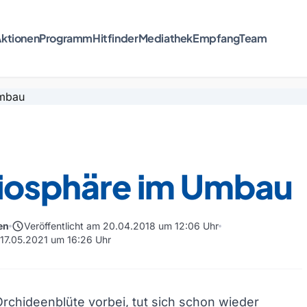
ktionen
Programm
Hitfinder
Mediathek
Empfang
Team
Biosphäre im Umbau
schedule
en
Veröffentlicht am 20.04.2018 um 12:06 Uhr
m 17.05.2021 um 16:26 Uhr
Orchideenblüte vorbei, tut sich schon wieder