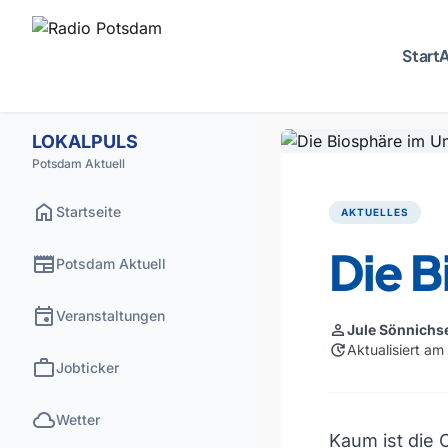
Start
A
LOKALPULS
Potsdam Aktuell
home
Startseite
AKTUELLES
Die 
newspaper
Potsdam Aktuell
event
Veranstaltungen
person
Jule Sönnichs
update
Aktualisiert a
work
Jobticker
cloud
Wetter
Kaum ist die 