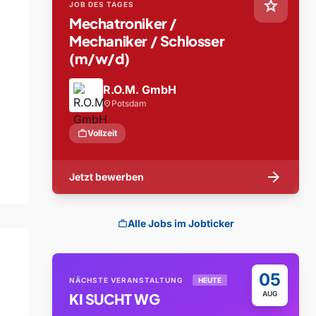
star
JOB DES TAGES
Mechatroniker /
Mechaniker / Schlosser
(m/w/d)
R.O.M. GmbH
Potsdam
location_on
work
Vollzeit
arrow_forward
Jetzt bewerben
Alle Jobs im Jobticker
work
05
NÄCHSTE VERANSTALTUNG
HEUTE
AUG
KI SUCHT WG