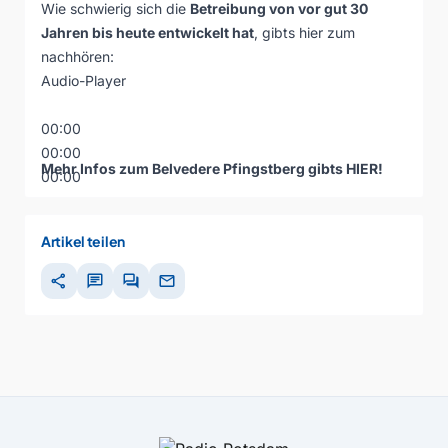
Wie schwierig sich die
Betreibung von vor gut 30
Jahren bis heute entwickelt hat
, gibts hier zum
nachhören:
Audio-Player
00:00
00:00
Mehr Infos zum Belvedere Pfingstberg gibts
HIER
!
00:00
Artikel teilen
share
chat
forum
mail