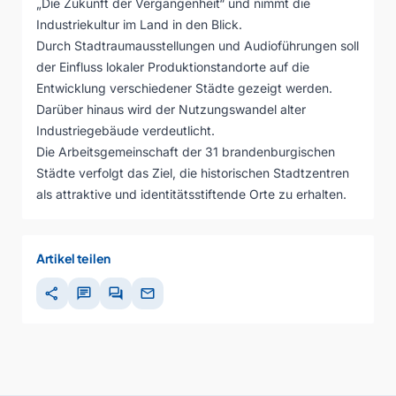
„Die Zukunft der Vergangenheit“ und nimmt die
Industriekultur im Land in den Blick.
Durch Stadtraumausstellungen und Audioführungen soll
der Einfluss lokaler Produktionstandorte auf die
Entwicklung verschiedener Städte gezeigt werden.
Darüber hinaus wird der Nutzungswandel alter
Industriegebäude verdeutlicht.
Die Arbeitsgemeinschaft der 31 brandenburgischen
Städte verfolgt das Ziel, die historischen Stadtzentren
als attraktive und identitätsstiftende Orte zu erhalten.
Artikel teilen
share
chat
forum
mail