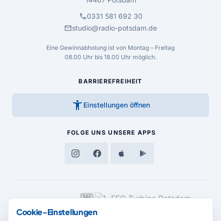
call
0331 581 692 30
mail
studio@radio-potsdam.de
Eine Gewinnabholung ist von Montag – Freitag
08.00 Uhr bis 18.00 Uhr möglich.
BARRIEREFREIHEIT
accessibility_new
Einstellungen öffnen
FOLGE UNS
UNSERE APPS
MEDIENPARTNER
Cookie-Einstellungen