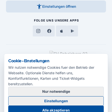
accessibility_new
Einstellungen öffnen
FOLGE UNS
UNSERE APPS
MEDIENPARTNER
Cookie-Einstellungen
Wir nutzen notwendige Cookies fuer den Betrieb der
Webseite. Optionale Dienste helfen uns,
Komfortfunktionen, Karten und Ticket-Widgets
bereitzustellen.
Nur notwendige
© 2026 Radio Potsdam. Webseite entwickelt durch die
Medienagentur
Einstellungen
Babelsberg
Barrierefreiheitserklärung
AGB
Datenschutz
Impressum
Alle akzeptieren