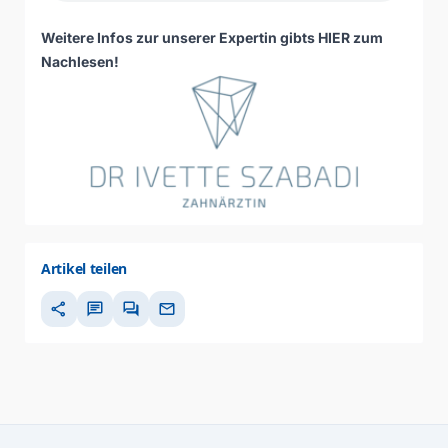
Weitere Infos zur unserer Expertin gibts
HIER zum
Nachlesen
!
Artikel teilen
share
chat
forum
mail