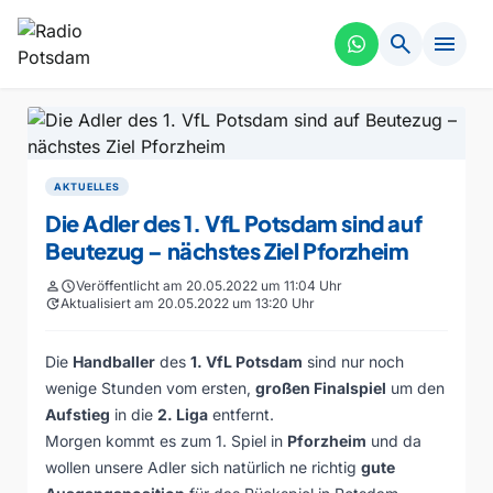
search
menu
AKTUELLES
Die Adler des 1. VfL Potsdam sind auf
Beutezug – nächstes Ziel Pforzheim
person
schedule
Veröffentlicht am 20.05.2022 um 11:04 Uhr
update
Aktualisiert am 20.05.2022 um 13:20 Uhr
Die
Handballer
des
1. VfL Potsdam
sind nur noch
wenige Stunden vom ersten,
großen Finalspiel
um den
Aufstieg
in die
2. Liga
entfernt.
Morgen kommt es zum 1. Spiel in
Pforzheim
und da
wollen unsere Adler sich natürlich ne richtig
gute