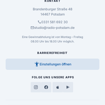
KONTAKT
Brandenburger Straße 48
14467 Potsdam
call
0331 581 692 30
mail
studio@radio-potsdam.de
Eine Gewinnabholung ist von Montag – Freitag
08.00 Uhr bis 18.00 Uhr möglich.
BARRIEREFREIHEIT
accessibility_new
Einstellungen öffnen
FOLGE UNS
UNSERE APPS