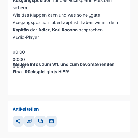
Ausgangsposition
für das Rückspiel in Potsdam
sichern.
Wie das klappen kann und was so ne „gute
Ausgangsposition“ überhaupt ist, haben wir mit dem
Kapitän
der
Adler
,
Karl Roosna
besprochen:
Audio-Player
00:00
00:00
Weitere Infos zum VfL und zum bevorstehenden
00:00
Final-Rückspiel gibts
HIER
!
Artikel teilen
share
chat
forum
mail