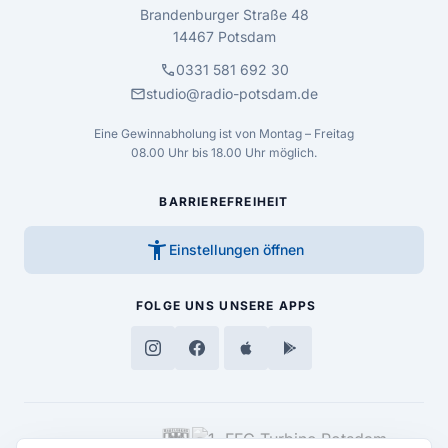
Brandenburger Straße 48
14467 Potsdam
call
0331 581 692 30
mail
studio@radio-potsdam.de
Eine Gewinnabholung ist von Montag – Freitag
08.00 Uhr bis 18.00 Uhr möglich.
BARRIEREFREIHEIT
accessibility_new
Einstellungen öffnen
FOLGE UNS
UNSERE APPS
MEDIENPARTNER