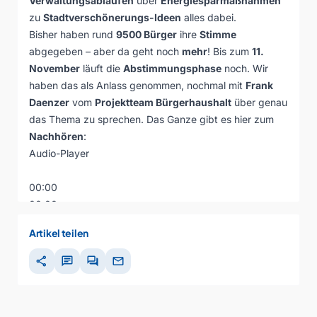
Verwaltungsabläufen
über
Energiesparmaßnahmen
zu
Stadtverschönerungs-Ideen
alles dabei.
Bisher haben rund
9500 Bürger
ihre
Stimme
abgegeben – aber da geht noch
mehr
! Bis zum
11.
November
läuft die
Abstimmungsphase
noch. Wir
haben das als Anlass genommen, nochmal mit
Frank
Daenzer
vom
Projektteam Bürgerhaushalt
über genau
das Thema zu sprechen. Das Ganze gibt es hier zum
Nachhören
:
Audio-Player
00:00
00:00
00:00
Artikel teilen
share
chat
forum
mail