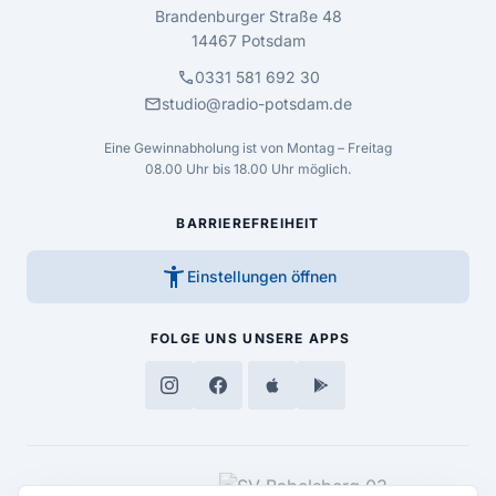
Brandenburger Straße 48
14467 Potsdam
call
0331 581 692 30
mail
studio@radio-potsdam.de
Eine Gewinnabholung ist von Montag – Freitag
08.00 Uhr bis 18.00 Uhr möglich.
BARRIEREFREIHEIT
accessibility_new
Einstellungen öffnen
FOLGE UNS
UNSERE APPS
MEDIENPARTNER