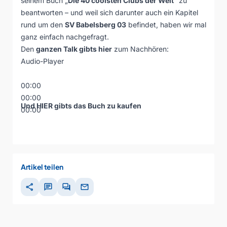
seinem Buch „
Die 40 coolsten Clubs der Welt
“ zu
beantworten – und weil sich darunter auch ein Kapitel
rund um den
SV Babelsberg 03
befindet, haben wir mal
ganz einfach nachgefragt.
Den
ganzen Talk gibts hier
zum Nachhören:
Audio-Player
00:00
00:00
Und
HIER
gibts das Buch zu kaufen
00:00
Artikel teilen
share
chat
forum
mail