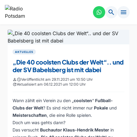
search
menu
AKTUELLES
„Die 40 coolsten Clubs der Welt“.. und
der SV Babelsberg ist mit dabei
person
schedule
Veröffentlicht am 29.11.2021 um 10:50 Uhr
update
Aktualisiert am 06.12.2021 um 12:00 Uhr
Wann zählt ein Verein zu den „
coolsten
“
Fußball-
Clubs der Welt
? Es sind nicht immer nur
Pokale
und
Meisterschaften
, die eine Rolle spielen.
Doch um was gehts dann?
Das versucht
Buchautor Klaus-Hendrik Mester
in