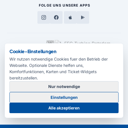
FOLGE UNS
UNSERE APPS
MEDIENPARTNER
Cookie-Einstellungen
Wir nutzen notwendige Cookies fuer den Betrieb der
Webseite. Optionale Dienste helfen uns,
Komfortfunktionen, Karten und Ticket-Widgets
bereitzustellen.
Nur notwendige
© 2026 Radio Potsdam. Webseite entwickelt durch die
Medienagentur
Einstellungen
Babelsberg
Barrierefreiheitserklärung
AGB
Datenschutz
Impressum
Alle akzeptieren
Cookie-Einstellungen