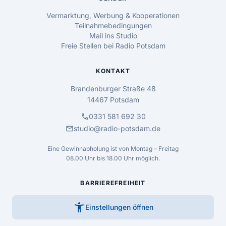
Vermarktung, Werbung & Kooperationen
Teilnahmebedingungen
Mail ins Studio
Freie Stellen bei Radio Potsdam
KONTAKT
Brandenburger Straße 48
14467 Potsdam
call
0331 581 692 30
mail
studio@radio-potsdam.de
Eine Gewinnabholung ist von Montag – Freitag
08.00 Uhr bis 18.00 Uhr möglich.
BARRIEREFREIHEIT
accessibility_new
Einstellungen öffnen