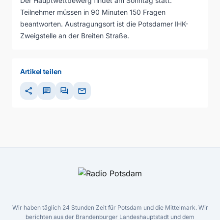
Der Hauptwettbewerg findet am Sonntag statt:
Teilnehmer müssen in 90 Minuten 150 Fragen
beantworten. Austragungsort ist die Potsdamer IHK-
Zweigstelle an der Breiten Straße.
Artikel teilen
share
chat
forum
mail
Wir haben täglich 24 Stunden Zeit für Potsdam und die Mittelmark. Wir
berichten aus der Brandenburger Landeshauptstadt und dem