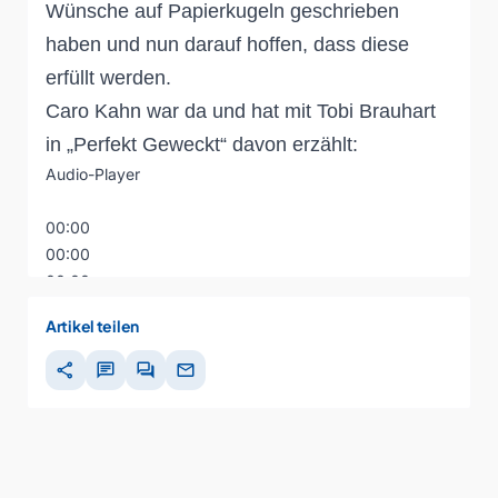
Wünsche auf Papierkugeln geschrieben
haben und nun darauf hoffen, dass diese
erfüllt werden.
Caro Kahn war da und hat mit Tobi Brauhart
in „Perfekt Geweckt“ davon erzählt:
Audio-Player
00:00
00:00
00:00
Artikel teilen
share
chat
forum
mail