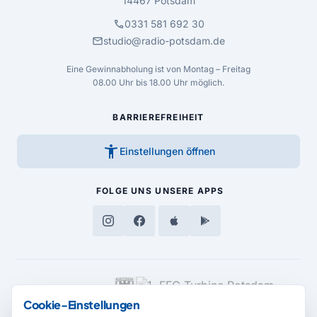
14467 Potsdam
call
0331 581 692 30
mail
studio@radio-potsdam.de
Eine Gewinnabholung ist von Montag – Freitag
08.00 Uhr bis 18.00 Uhr möglich.
BARRIEREFREIHEIT
accessibility_new
Einstellungen öffnen
FOLGE UNS
UNSERE APPS
MEDIENPARTNER
Cookie-Einstellungen