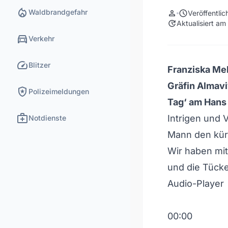
local_fire_department
Waldbrandgefahr
person
schedule
Veröffentli
update
Aktualisiert a
directions_car
Verkehr
speed
Blitzer
Franziska Mel
Gräfin Almav
local_police
Polizeimeldungen
Tag‘ am Hans
medical_services
Intrigen und 
Notdienste
Mann den kür
Wir haben mit
und die Tück
Audio-Player
00:00