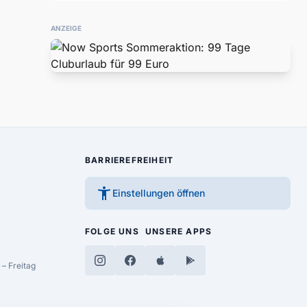
ANZEIGE
BARRIEREFREIHEIT
accessibility_new
Einstellungen öffnen
FOLGE UNS
UNSERE APPS
– Freitag