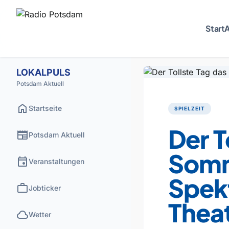
Start
A
LOKALPULS
Potsdam Aktuell
home
Startseite
SPIELZEIT
Der T
newspaper
Potsdam Aktuell
Somm
event
Veranstaltungen
Spek
work
Jobticker
Thea
cloud
Wetter