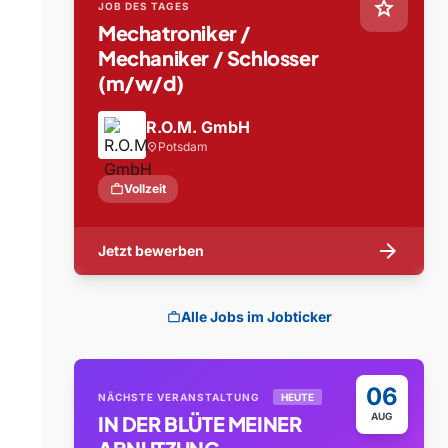
star
JOB DES TAGES
Mechatroniker /
Mechaniker / Schlosser
(m/w/d)
R.O.M. GmbH
Potsdam
location_on
work
Vollzeit
arrow_forward
Jetzt bewerben
Alle Jobs im Jobticker
work
06
NÄCHSTE VERANSTALTUNG
HEUTE
AUG
IN DER BLÜTE MEINER