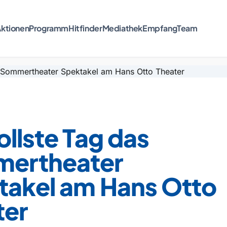
ktionen
Programm
Hitfinder
Mediathek
Empfang
Team
ollste Tag das
ertheater
takel am Hans Otto
ter