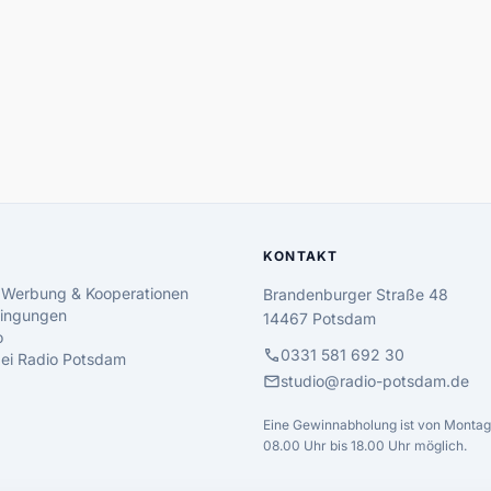
KONTAKT
 Werbung & Kooperationen
Brandenburger Straße 48
ingungen
14467 Potsdam
o
call
0331 581 692 30
 bei Radio Potsdam
mail
studio@radio-potsdam.de
Eine Gewinnabholung ist von Montag 
08.00 Uhr bis 18.00 Uhr möglich.