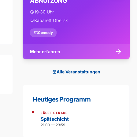
ABNUTZUNG
19:30 Uhr
schedule
Kabarett Obelisk
location_on
confirmation_number
Comedy
arrow_forward
Mehr erfahren
Alle Veranstaltungen
event
Heutiges Programm
LÄUFT GERADE
Spätschicht
21:00 — 23:59