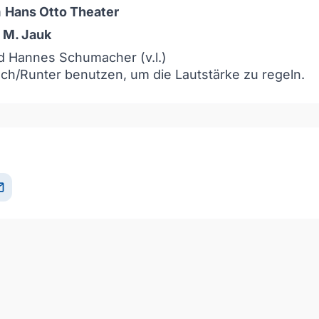
m
Hans Otto Theater
 M. Jauk
d Hannes Schumacher (v.l.)
och/Runter benutzen, um die Lautstärke zu regeln.
il