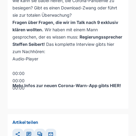
wie kann sie dabei helfen, die Corona-Pandemie zu
besiegen? Gibt es einen Download-Zwang oder führt
sie zur totalen Überwachung?
Fragen über Fragen, die wir im Talk nach 9 exklusiv
klären wollten.
Wir haben mit einem Mann
gesprochen, der es wissen muss:
Regierungssprecher
Steffen Seibert!
Das komplette Interview gibts hier
zum Nachhören:
Audio-Player
00:00
00:00
Mehr Infos zur neuen Corona-Warn-App gibts
HIER
!
00:00
Artikel teilen
share
chat
forum
mail