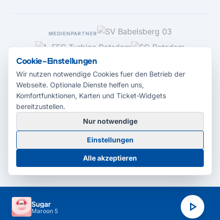
MEDIENPARTNER
Cookie-Einstellungen
Wir nutzen notwendige Cookies fuer den Betrieb der
Webseite. Optionale Dienste helfen uns,
Komfortfunktionen, Karten und Ticket-Widgets
bereitzustellen.
Nur notwendige
© 2026 Radio Potsdam. Webseite entwickelt durch die
Medienagentur
Einstellungen
Babelsberg
Barrierefreiheitserklärung
AGB
Datenschutz
Impressum
Alle akzeptieren
Cookie-Einstellungen
play_arrow
Sugar
Maroon 5