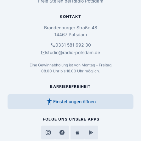
Freie Stellen bei Radio Potsdam
KONTAKT
Brandenburger Straße 48
14467 Potsdam
call
0331 581 692 30
mail
studio@radio-potsdam.de
Eine Gewinnabholung ist von Montag – Freitag
08.00 Uhr bis 18.00 Uhr möglich.
BARRIEREFREIHEIT
accessibility_new
Einstellungen öffnen
FOLGE UNS
UNSERE APPS