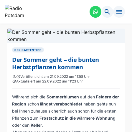
search
menu
DER GARTENTIPP
Der Sommer geht – die bunten
Herbstpflanzen kommen
person
schedule
Veröffentlicht am 21.09.2022 um 11:58 Uhr
update
Aktualisiert am 22.09.2022 um 11:23 Uhr
Während sich die
Sommerblumen
auf den
Feldern der
Region
schon
längst verabschiedet
haben gehts nun
bei Ihnen zuhause sicherlich auch schon für die ersten
Pflanzen zum
Frostschutz in die wärmere Wohnung
oder den
Keller
.