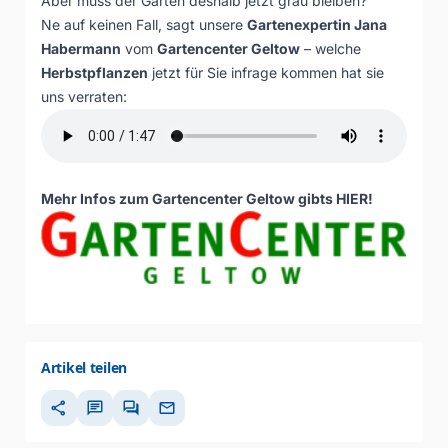
Aber muss der Garten deshalb jetzt grau bleiben?
Ne auf keinen Fall, sagt unsere
Gartenexpertin Jana
Habermann
vom
Gartencenter Geltow
– welche
Herbstpflanzen
jetzt für Sie infrage kommen hat sie
uns verraten:
Mehr Infos zum Gartencenter Geltow gibts
HIER
!
Artikel teilen
share
chat
forum
mail