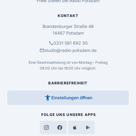
Freie Stellen bei Radio Potsdam
KONTAKT
Brandenburger Straße 48
14467 Potsdam
call
0331 581 692 30
mail
studio@radio-potsdam.de
Eine Gewinnabholung ist von Montag – Freitag
08.00 Uhr bis 18.00 Uhr möglich.
BARRIEREFREIHEIT
accessibility_new
Einstellungen öffnen
FOLGE UNS
UNSERE APPS