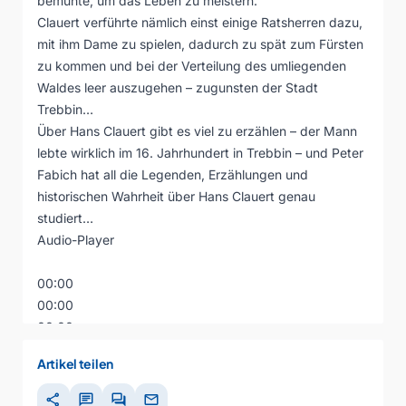
bemühte, um das Leben zu meistern.
Clauert verführte nämlich einst einige Ratsherren dazu,
mit ihm Dame zu spielen, dadurch zu spät zum Fürsten
zu kommen und bei der Verteilung des umliegenden
Waldes leer auszugehen – zugunsten der Stadt
Trebbin…
Über Hans Clauert gibt es viel zu erzählen – der Mann
lebte wirklich im 16. Jahrhundert in Trebbin – und Peter
Fabich hat all die Legenden, Erzählungen und
historischen Wahrheit über Hans Clauert genau
studiert…
Audio-Player
00:00
00:00
00:00
Artikel teilen
share
chat
forum
mail