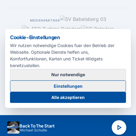
MEDIENPARTNER
Cookie-Einstellungen
Wir nutzen notwendige Cookies fuer den Betrieb der
Webseite. Optionale Dienste helfen uns,
Komfortfunktionen, Karten und Ticket-Widgets
bereitzustellen.
Nur notwendige
© 2026 Radio Potsdam. Webseite entwickelt durch die
Medienagentur
Einstellungen
Babelsberg
Barrierefreiheitserklärung
AGB
Datenschutz
Impressum
Alle akzeptieren
Cookie-Einstellungen
play_arrow
Back To The Start
Michael Schulte