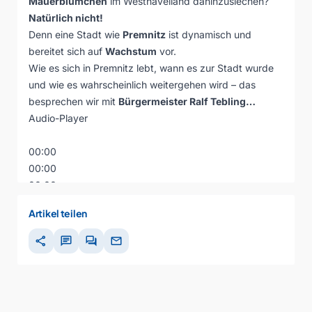
Mauerblümchen
im Westhavelland dahinzusiechen?
Natürlich nicht!
Denn eine Stadt wie
Premnitz
ist dynamisch und
bereitet sich auf
Wachstum
vor.
Wie es sich in Premnitz lebt, wann es zur Stadt wurde
und wie es wahrscheinlich weitergehen wird – das
besprechen wir mit
Bürgermeister Ralf Tebling…
Audio-Player
00:00
00:00
00:00
Artikel teilen
share
chat
forum
mail