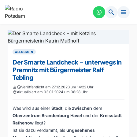
search
menu
ALLGEMEIN
Der Smarte Landcheck – unterwegs in
Premnitz mit Bürgermeister Ralf
Tebling
person
schedule
Veröffentlicht am 27.12.2023 um 14:22 Uhr
update
Aktualisiert am 03.01.2024 um 08:28 Uhr
Was wird aus einer
Stadt
, die
zwischen
dem
Oberzentrum Brandenburg Havel
und der
Kreisstadt
Rathenow
liegt?
Ist sie dazu verdammt, als
ungesehenes