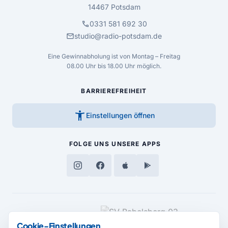
14467 Potsdam
call
0331 581 692 30
mail
studio@radio-potsdam.de
Eine Gewinnabholung ist von Montag – Freitag
08.00 Uhr bis 18.00 Uhr möglich.
BARRIEREFREIHEIT
accessibility_new
Einstellungen öffnen
FOLGE UNS
UNSERE APPS
MEDIENPARTNER
Cookie-Einstellungen