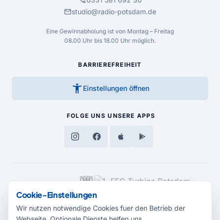
call
mail
studio@radio-potsdam.de
Eine Gewinnabholung ist von Montag – Freitag
08.00 Uhr bis 18.00 Uhr möglich.
BARRIEREFREIHEIT
accessibility_new
Einstellungen öffnen
FOLGE UNS
UNSERE APPS
MEDIENPARTNER
Cookie-Einstellungen
Wir nutzen notwendige Cookies fuer den Betrieb der
Webseite. Optionale Dienste helfen uns,