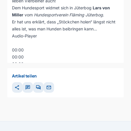
lieben Vierbeiner auch!
Dem Hundesport widmet sich in Jüterbog
Lars von
Miller
vom
Hundesportverein Fläming Jüterbog
.
Er hat uns erklärt, dass „Stöckchen holen“ längst nicht
alles ist, was man Hunden beibringen kann…
Audio-Player
00:00
00:00
00:00
Artikel teilen
share
chat
forum
mail