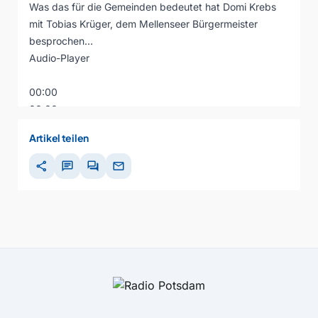
Was das für die Gemeinden bedeutet hat Domi Krebs
mit Tobias Krüger, dem Mellenseer Bürgermeister
besprochen…
Audio-Player
00:00
00:00
00:00
Artikel teilen
share
chat
forum
mail