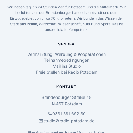
Wir haben täglich 24 Stunden Zeit für Potsdam und die Mittelmark. Wir
berichten aus der Brandenburger Landeshauptstadt und dem
Einzugsgebiet von circa 70 Kilometern. Wir bündeln das Wissen der
Stadt aus Politik, Wirtschaft, Wissenschaft, Kultur und Sport. Das ist
unsere lokale Kompetenz.
SENDER
Vermarktung, Werbung & Kooperationen
Teilnahmebedingungen
Mail ins Studio
Freie Stellen bei Radio Potsdam
KONTAKT
Brandenburger Straße 48
14467 Potsdam
call
0331 581 692 30
mail
studio@radio-potsdam.de
Eine Gewinnabholung ist von Montag – Freitag