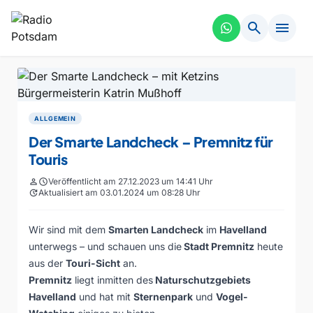
search
menu
ALLGEMEIN
Der Smarte Landcheck – Premnitz für
Touris
person
schedule
Veröffentlicht am 27.12.2023 um 14:41 Uhr
update
Aktualisiert am 03.01.2024 um 08:28 Uhr
Wir sind mit dem
Smarten Landcheck
im
Havelland
unterwegs – und schauen uns die
Stadt Premnitz
heute
aus der
Touri-Sicht
an.
Premnitz
liegt inmitten des
Naturschutzgebiets
Havelland
und hat mit
Sternenpark
und
Vogel-