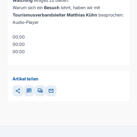
Watching
einiges zu bieten.
Warum sich ein
Besuch
lohnt, haben wir mit
Tourismusverband
sleiter Matthias Kühn
besprochen:
Audio-Player
00:00
00:00
00:00
Artikel teilen
share
chat
forum
mail