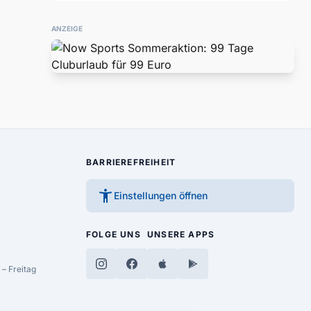
ANZEIGE
BARRIEREFREIHEIT
accessibility_new
Einstellungen öffnen
FOLGE UNS
UNSERE APPS
– Freitag