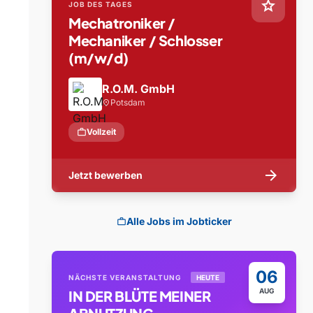
star
JOB DES TAGES
Mechatroniker /
Mechaniker / Schlosser
(m/w/d)
R.O.M. GmbH
Potsdam
location_on
work
Vollzeit
arrow_forward
Jetzt bewerben
Alle Jobs im Jobticker
work
06
NÄCHSTE VERANSTALTUNG
HEUTE
AUG
IN DER BLÜTE MEINER