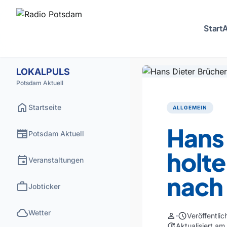
Start
A
LOKALPULS
Potsdam Aktuell
home
Startseite
ALLGEMEIN
Hans 
newspaper
Potsdam Aktuell
holte
event
Veranstaltungen
nach
work
Jobticker
cloud
Wetter
person
schedule
Veröffentli
update
Aktualisiert a