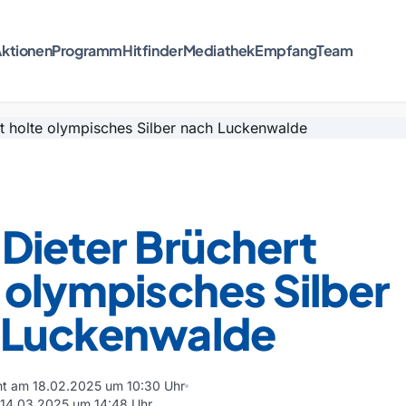
ktionen
Programm
Hitfinder
Mediathek
Empfang
Team
Dieter Brüchert
 olympisches Silber
 Luckenwalde
cht am 18.02.2025 um 10:30 Uhr
m 14.03.2025 um 14:48 Uhr