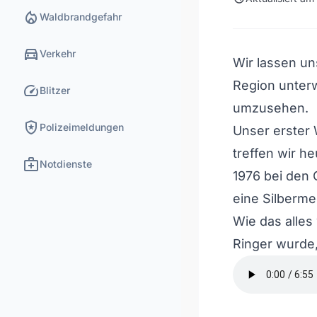
local_fire_department
Waldbrandgefahr
directions_car
Verkehr
Wir lassen un
Region unter
speed
Blitzer
umzusehen.
local_police
Polizeimeldungen
Unser erster W
treffen wir h
medical_services
Notdienste
1976 bei den 
eine Silberme
Wie das alles
Ringer wurde,