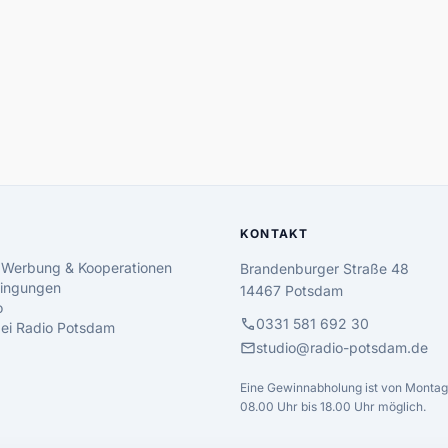
KONTAKT
 Werbung & Kooperationen
Brandenburger Straße 48
ingungen
14467 Potsdam
o
call
0331 581 692 30
 bei Radio Potsdam
mail
studio@radio-potsdam.de
Eine Gewinnabholung ist von Montag 
08.00 Uhr bis 18.00 Uhr möglich.