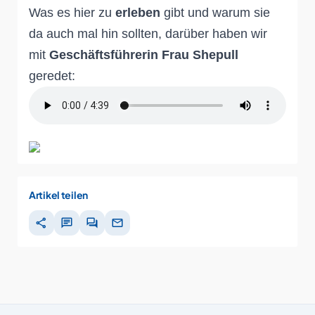
Was es hier zu
erleben
gibt und warum sie
da auch mal hin sollten, darüber haben wir
mit
Geschäftsführerin Frau Shepull
geredet:
Artikel teilen
share
chat
forum
mail