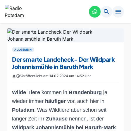
search
menu
ALLGEMEIN
Der smarte Landcheck- Der Wildpark
Johannismühle in Baruth Mark
person
schedule
Veröffentlicht am 14.02.2024 um 14:52 Uhr
Wilde Tiere
kommen in
Brandenburg
ja
wieder immer
häufiger
vor, auch hier in
Potsdam
.
Was Wildtiere aber schon seit
langer Zeit ih
r Zuhause
nennen, ist der
Wildpark Johannismühle bei Baruth-Mark
.