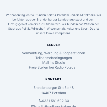
Wir haben täglich 24 Stunden Zeit für Potsdam und die Mittelmark. Wir
berichten aus der Brandenburger Landeshauptstadt und dem
Einzugsgebiet von circa 70 Kilometern. Wir bündeln das Wissen der
Stadt aus Politik, Wirtschaft, Wissenschaft, Kultur und Sport. Das ist
unsere lokale Kompetenz.
SENDER
Vermarktung, Werbung & Kooperationen
Teilnahmebedingungen
Mail ins Studio
Freie Stellen bei Radio Potsdam
KONTAKT
Brandenburger Straße 48
14467 Potsdam
call
0331 581 692 30
mail
studio@radio-potsdam.de