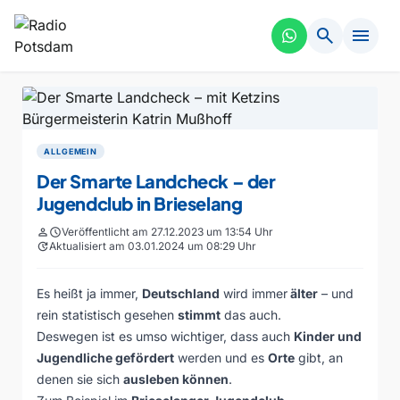
search
menu
ALLGEMEIN
Der Smarte Landcheck – der
Jugendclub in Brieselang
person
schedule
Veröffentlicht am 27.12.2023 um 13:54 Uhr
update
Aktualisiert am 03.01.2024 um 08:29 Uhr
Es heißt ja immer,
Deutschland
wird immer
älter
– und
rein statistisch gesehen
stimmt
das auch.
Deswegen ist es umso wichtiger, dass auch
Kinder und
Jugendliche gefördert
werden und es
Orte
gibt, an
denen sie sich
ausleben können
.