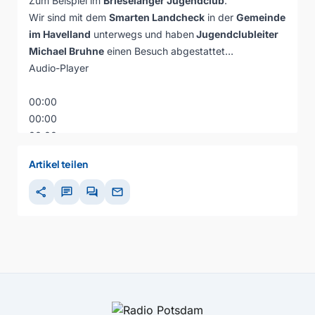
Zum Beispiel im
Brieselanger Jugendclub
.
Wir sind mit dem
Smarten Landcheck
in der
Gemeinde
im Havelland
unterwegs und haben
Jugendclubleiter
Michael Bruhne
einen Besuch abgestattet…
Audio-Player
00:00
00:00
00:00
Artikel teilen
share
chat
forum
mail