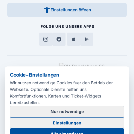
accessibility_new
Einstellungen öffnen
FOLGE UNS
UNSERE APPS
MEDIENPARTNER
Cookie-Einstellungen
Wir nutzen notwendige Cookies fuer den Betrieb der
Webseite. Optionale Dienste helfen uns,
Komfortfunktionen, Karten und Ticket-Widgets
bereitzustellen.
Nur notwendige
© 2026 Radio Potsdam. Webseite entwickelt durch die
Medienagentur
Einstellungen
Babelsberg
Barrierefreiheitserklärung
AGB
Datenschutz
Impressum
Alle akzeptieren