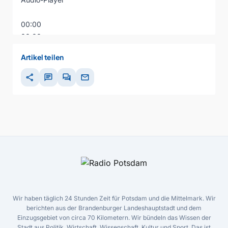
00:00
00:00
00:00
Artikel teilen
share
chat
forum
mail
Wir haben täglich 24 Stunden Zeit für Potsdam und die Mittelmark. Wir
berichten aus der Brandenburger Landeshauptstadt und dem
Einzugsgebiet von circa 70 Kilometern. Wir bündeln das Wissen der
Stadt aus Politik, Wirtschaft, Wissenschaft, Kultur und Sport. Das ist