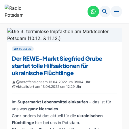
search
menu
AKTUELLES
Der REWE-Markt Siegfried Grube
startet tolle Hilfsaktionen für
ukrainische Flüchtlinge
person
schedule
Veröffentlicht am 13.04.2022 um 09:04 Uhr
update
Aktualisiert am 13.04.2022 um 12:29 Uhr
Im
Supermarkt Lebensmittel einkaufen
– das ist für
uns was
ganz Normales
.
Ganz anders ist das aktuell für die
ukrainischen
Flüchtlinge
hier bei uns in Potsdam.