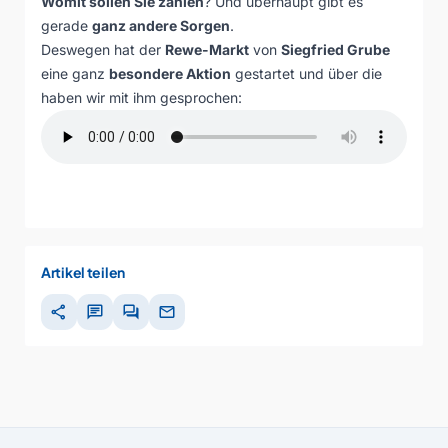
Womit sollen Sie zahlen
? Und überhaupt gibt es
gerade
ganz andere Sorgen
.
Deswegen hat der
Rewe-Markt
von
Siegfried Grube
eine ganz
besondere Aktion
gestartet und über die
haben wir mit ihm gesprochen:
Artikel teilen
share
chat
forum
mail