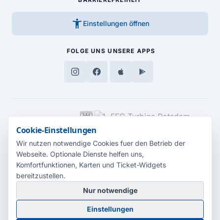
accessibility_new
Einstellungen öffnen
FOLGE UNS
UNSERE APPS
MEDIENPARTNER
Cookie-Einstellungen
Wir nutzen notwendige Cookies fuer den Betrieb der
Webseite. Optionale Dienste helfen uns,
Komfortfunktionen, Karten und Ticket-Widgets
bereitzustellen.
Nur notwendige
© 2026 Radio Potsdam. Webseite entwickelt durch die
Medienagentur
Einstellungen
Babelsberg
Barrierefreiheitserklärung
AGB
Datenschutz
Impressum