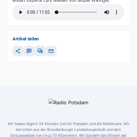
erklärt Experte Lars Nielsen von Möbel Wikinger.
Artikel teilen
share
chat
forum
mail
Wir haben täglich 24 Stunden Zeit für Potsdam und die Mittelmark. Wir
berichten aus der Brandenburger Landeshauptstadt und dem
Einzugsgebiet von circa 70 Kilometern. Wir bündeln das Wissen der