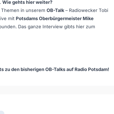
.
Wie gehts hier weiter?
n Themen in unserem
OB-Talk
– Radiowecker Tobi
live mit
Potsdams Oberbürgermeister Mike
unden. Das ganze Interview gibts hier zum
s zu den bisherigen OB-Talks auf Radio Potsdam!
och/Runter benutzen, um die Lautstärke zu regeln.