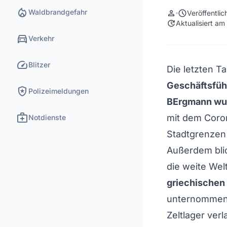
local_fire_department
Waldbrandgefahr
person
schedule
Veröffentli
update
Aktualisiert am
directions_car
Verkehr
speed
Blitzer
Die letzten T
Geschäftsfüh
local_police
Polizeimeldungen
BErgmann wur
medical_services
mit dem Coron
Notdienste
Stadtgrenzen
Außerdem blic
die weite Wel
griechischen 
unternommen,
Zeltlager ver