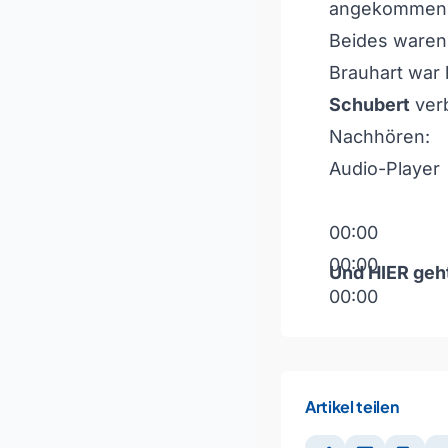
angekommen
Beides ware
Brauhart war 
Schubert
verb
Nachhören:
Audio-Player
00:00
00:00
Und
HIER
geht
00:00
Pfeiltasten H
Artikel teilen