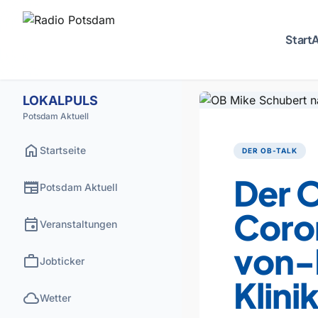
Start
A
LOKALPULS
Potsdam Aktuell
home
Startseite
DER OB-TALK
Der O
newspaper
Potsdam Aktuell
Coro
event
Veranstaltungen
von-
work
Jobticker
Klin
cloud
Wetter