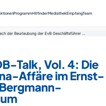
ktionen
Programm
Hitfinder
Mediathek
Empfang
Team
B-Talk, Vol. 4: Die
na-Affäre im Ernst-
Bergmann-
ikum