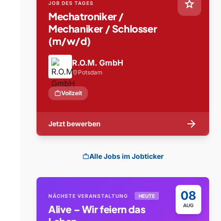
star
JOB DES TAGES
Mechatroniker /
Mechaniker / Schlosser
(m/w/d)
R.O.M. GmbH
Potsdam
location_on
work
Vollzeit
arrow_forward
Jetzt bewerben
Alle Jobs im Jobticker
work
08
NÄCHSTE VERANSTALTUNG
HEUTE
AUG
Alive – Wir feiern das