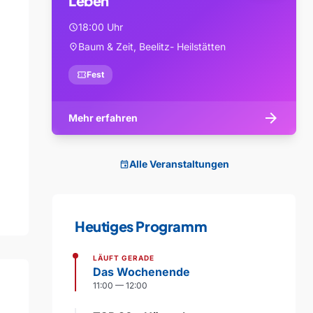
Leben
18:00 Uhr
schedule
Baum & Zeit, Beelitz- Heilstätten
location_on
confirmation_number
Fest
arrow_forward
Mehr erfahren
Alle Veranstaltungen
event
Heutiges Programm
LÄUFT GERADE
Das Wochenende
11:00 — 12:00