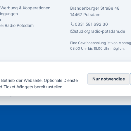
 Werbung & Kooperationen
Brandenburger Straße 48
ingungen
14467 Potsdam
o
call
0331 581 692 30
 bei Radio Potsdam
mail
studio@radio-potsdam.de
Eine Gewinnabholung ist von Montag 
08.00 Uhr bis 18.00 Uhr möglich.
Nur notwendige
Betrieb der Webseite. Optionale Dienste
d Ticket-Widgets bereitzustellen.
elsberg