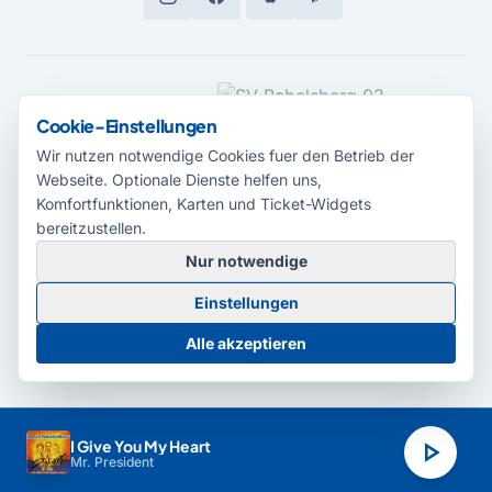
MEDIENPARTNER
Cookie-Einstellungen
Wir nutzen notwendige Cookies fuer den Betrieb der
Webseite. Optionale Dienste helfen uns,
Komfortfunktionen, Karten und Ticket-Widgets
bereitzustellen.
Nur notwendige
© 2026 Radio Potsdam. Webseite entwickelt durch die
Medienagentur
Einstellungen
Babelsberg
Barrierefreiheitserklärung
AGB
Datenschutz
Impressum
Alle akzeptieren
Cookie-Einstellungen
play_arrow
I Give You My Heart
Mr. President