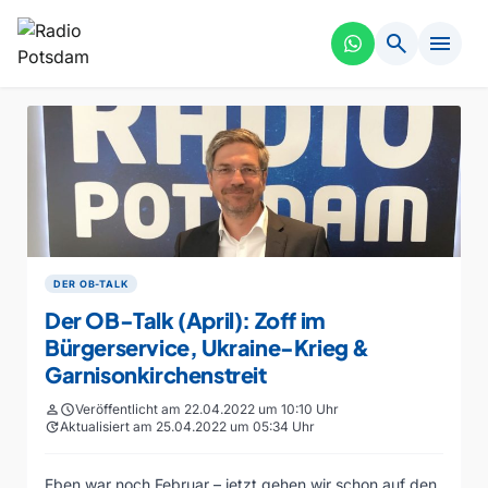
search
menu
DER OB-TALK
Der OB-Talk (April): Zoff im
Bürgerservice, Ukraine-Krieg &
Garnisonkirchenstreit
person
schedule
Veröffentlicht am 22.04.2022 um 10:10 Uhr
update
Aktualisiert am 25.04.2022 um 05:34 Uhr
Eben war noch Februar – jetzt gehen wir schon auf den