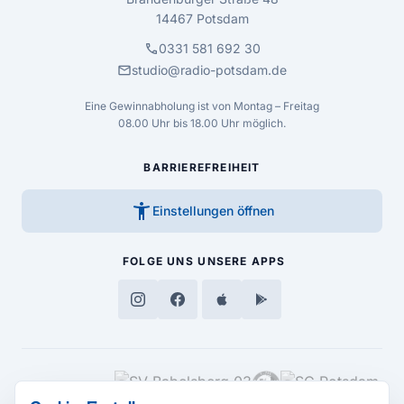
14467 Potsdam
call
0331 581 692 30
mail
studio@radio-potsdam.de
Eine Gewinnabholung ist von Montag – Freitag
08.00 Uhr bis 18.00 Uhr möglich.
BARRIEREFREIHEIT
accessibility_new
Einstellungen öffnen
FOLGE UNS
UNSERE APPS
MEDIENPARTNER