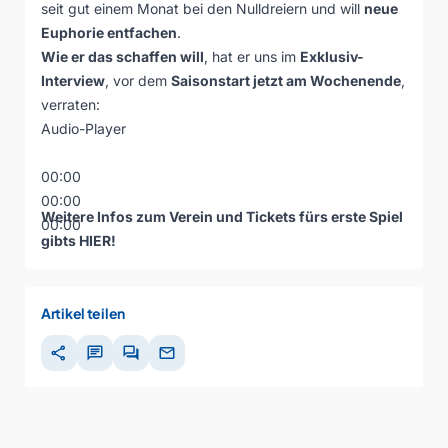
seit gut einem Monat bei den Nulldreiern und will
neue
Euphorie entfachen
.
Wie er das schaffen will
, hat er uns im
Exklusiv-
Interview
, vor dem
Saisonstart jetzt am Wochenende
,
verraten:
Audio-Player
00:00
00:00
Weitere Infos zum Verein und Tickets fürs erste Spiel
00:00
gibts
HIER
!
Artikel teilen
share
chat
forum
mail