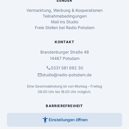
SENDER
Vermarktung, Werbung & Kooperationen
Teilnahmebedingungen
Mail ins Studio
Freie Stellen bei Radio Potsdam
KONTAKT
Brandenburger Straße 48
14467 Potsdam
call
0331 581 692 30
mail
studio@radio-potsdam.de
Eine Gewinnabholung ist von Montag – Freitag
08.00 Uhr bis 18.00 Uhr möglich.
BARRIEREFREIHEIT
accessibility_new
Einstellungen öffnen