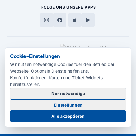
FOLGE UNS
UNSERE APPS
MEDIENPARTNER
Cookie-Einstellungen
Wir nutzen notwendige Cookies fuer den Betrieb der
Webseite. Optionale Dienste helfen uns,
Komfortfunktionen, Karten und Ticket-Widgets
bereitzustellen.
Nur notwendige
© 2026 Radio Potsdam. Webseite entwickelt durch die
Medienagentur
Einstellungen
Babelsberg
Barrierefreiheitserklärung
AGB
Datenschutz
Impressum
Alle akzeptieren
Cookie-Einstellungen