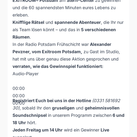
EXITROOM® Potsdam
am
Stern-Center
zu gewinnen
und die 60 spannendsten Minuten eures Lebens zu
erleben.
Knifflige Rätsel
und
spannende Abenteuer
, die Ihr nur
als Team lösen könnt – und das in
5 verschiedenen
Räumen
.
In der Radio Potsdam Frühschicht war
Alexander
Pevzner, vom Exitroom Potsdam,
zu Gast im Studio,
hat mit uns über genau diese Aktion gesprochen und
verraten, wie das Gewinnspiel funktioniert:
Audio-Player
00:00
00:00
Registriert Euch bei uns in der Hotline
(0331 581692
00:00
30)
, sobald Ihr den
gruseligen
und
geheimnisvollen
Soundschnipsel
in unserem Programm zwischen
6 und
18
Uhr
hört.
Jeden Freitag um 14 Uhr
wird ein Gewinner
Live