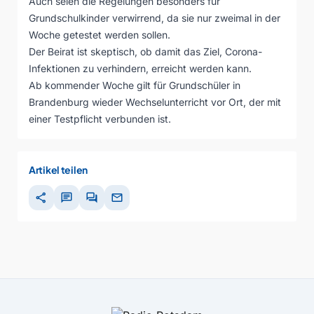
Auch seien die Regelungen besonders für
Grundschulkinder verwirrend, da sie nur zweimal in der
Woche getestet werden sollen.
Der Beirat ist skeptisch, ob damit das Ziel, Corona-
Infektionen zu verhindern, erreicht werden kann.
Ab kommender Woche gilt für Grundschüler in
Brandenburg wieder Wechselunterricht vor Ort, der mit
einer Testpflicht verbunden ist.
Artikel teilen
share
chat
forum
mail