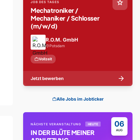
star
JOB DES TAGES
Mechatroniker /
Mechaniker / Schlosser
(m/w/d)
R.O.M. GmbH
Potsdam
location_on
work
Vollzeit
arrow_forward
Jetzt bewerben
Alle Jobs im Jobticker
work
06
NÄCHSTE VERANSTALTUNG
HEUTE
AUG
IN DER BLÜTE MEINER