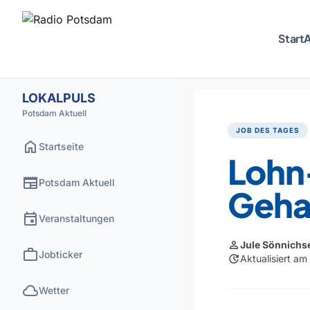
Start
A
LOKALPULS
Potsdam Aktuell
JOB DES TAGES
home
Startseite
Lohn
newspaper
Potsdam Aktuell
Geha
event
Veranstaltungen
person
Jule Sönnichs
work
Jobticker
update
Aktualisiert am
cloud
Wetter