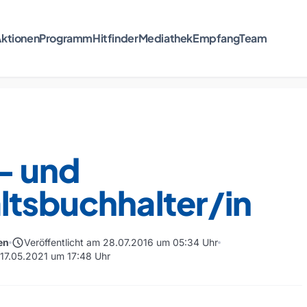
ktionen
Programm
Hitfinder
Mediathek
Empfang
Team
- und
ltsbuchhalter/in
schedule
en
Veröffentlicht am 28.07.2016 um 05:34 Uhr
 17.05.2021 um 17:48 Uhr