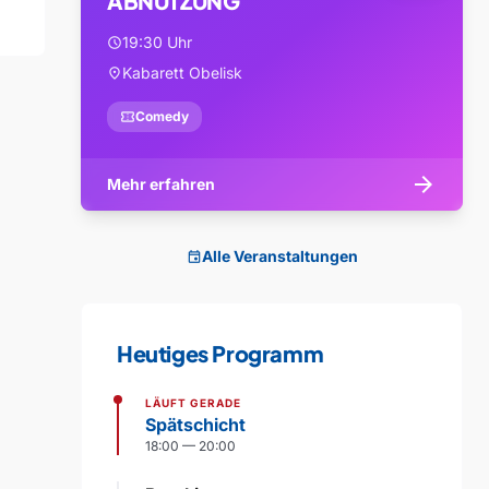
ABNUTZUNG
19:30 Uhr
schedule
Kabarett Obelisk
location_on
confirmation_number
Comedy
arrow_forward
Mehr erfahren
Alle Veranstaltungen
event
Heutiges Programm
LÄUFT GERADE
Spätschicht
18:00 — 20:00