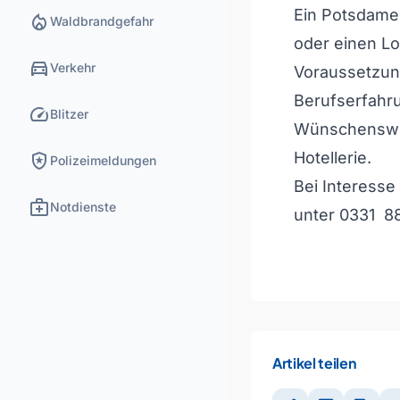
Ein Potsdamer
local_fire_department
Waldbrandgefahr
oder einen Lo
directions_car
Verkehr
Voraussetzun
Berufserfahru
speed
Blitzer
Wünschenswert
local_police
Hotellerie.
Polizeimeldungen
Bei Interesse
medical_services
Notdienste
unter 0331 8
Artikel teilen