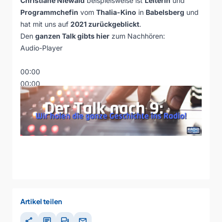
Christiane Niewald
beispielsweise ist
Leiterin
und
Programmchefin
vom
Thalia-Kino
in
Babelsberg
und
hat mit uns auf
2021 zurückgeblickt
.
Den
ganzen Talk gibts hier
zum Nachhören:
Audio-Player
00:00
00:00
00:00
Artikel teilen
share
chat
forum
mail