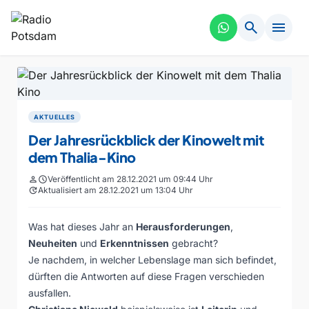
search
menu
AKTUELLES
Der Jahresrückblick der Kinowelt mit
dem Thalia-Kino
person
schedule
Veröffentlicht am 28.12.2021 um 09:44 Uhr
update
Aktualisiert am 28.12.2021 um 13:04 Uhr
Was hat dieses Jahr an
Herausforderungen
,
Neuheiten
und
Erkenntnissen
gebracht?
Je nachdem, in welcher Lebenslage man sich befindet,
dürften die Antworten auf diese Fragen verschieden
ausfallen.