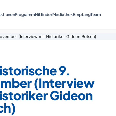
ktionen
Programm
Hitfinder
Mediathek
Empfang
Team
istorische 9.
mber (Interview
istoriker Gideon
ch)