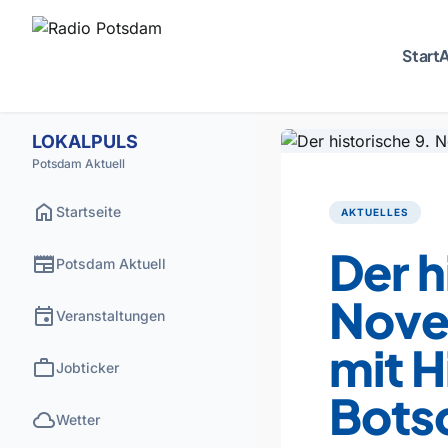
Start
A
LOKALPULS
Potsdam Aktuell
home
Startseite
AKTUELLES
Der h
newspaper
Potsdam Aktuell
Nove
event
Veranstaltungen
mit H
work
Jobticker
Bots
cloud
Wetter