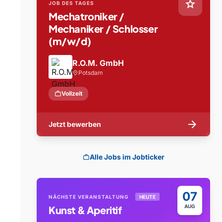
star
JOB DES TAGES
Mechatroniker /
Mechaniker / Schlosser
(m/w/d)
R.O.M. GmbH
Potsdam
location_on
work
Vollzeit
arrow_forward
Jetzt bewerben
Alle Jobs im Jobticker
work
07
NÄCHSTE VERANSTALTUNG
HEUTE
AUG
Kunst & Aperitif