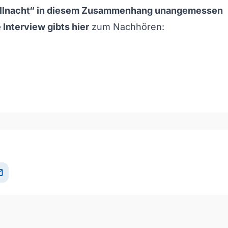
allnacht“ in diesem Zusammenhang unangemessen
 Interview gibts hier
zum Nachhören:
och/Runter benutzen, um die Lautstärke zu regeln.
il