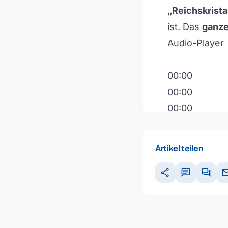
„Reichskrist
ist. Das
ganze
Audio-Player
00:00
00:00
00:00
Pfeiltasten H
Artikel teilen
share
chat
forum
ma