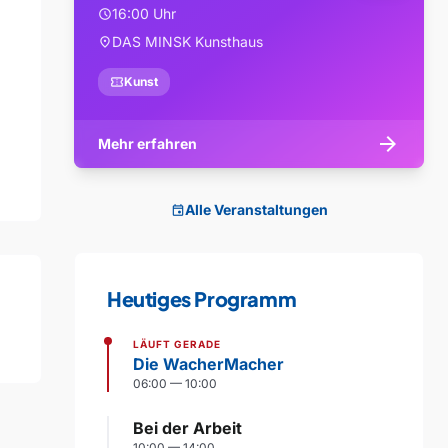
16:00 Uhr
schedule
DAS MINSK Kunsthaus
location_on
confirmation_number
Kunst
arrow_forward
Mehr erfahren
Alle Veranstaltungen
event
Heutiges Programm
LÄUFT GERADE
Die WacherMacher
06:00 — 10:00
Bei der Arbeit
10:00 — 14:00