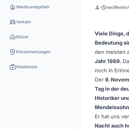
local_fire_department
Waldbrandgefahr
person
schedule
Veröffentli
directions_car
Verkehr
Viele Dinge, 
speed
Blitzer
Bedeutung si
local_police
den meisten al
Polizeimeldungen
Jahr 1989
. Da
medical_services
Notdienste
noch in Erinn
Der
9. Novemb
Tag in der d
Historiker u
Mendelssohn
Er hat uns ve
Nacht auch h