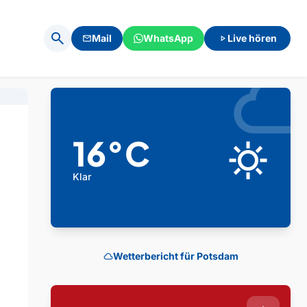
search
Mail
WhatsApp
Live hören
mail
play_arrow
clou
POTSDAM AKTUELL
16°C
clear_day
Klar
Wetterbericht für Potsdam
cloud