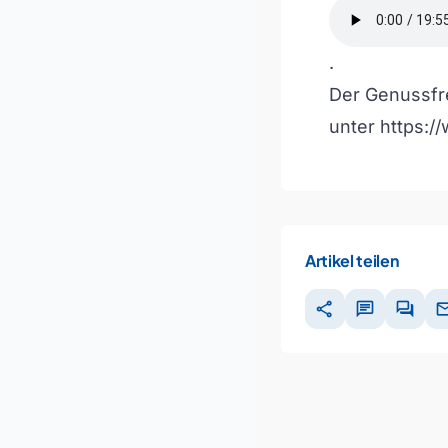
.
Der Genussfre
unter
https:/
Artikel teilen
share
chat
forum
ma