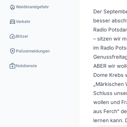
local_fire_department
Waldbrandgefahr
Der Septembe
directions_car
besser abschl
Verkehr
Radio Potsda
speed
Blitzer
– sitzen wir
im Radio Pots
local_police
Polizeimeldungen
Genussfreitag
medical_services
ABER wir woll
Notdienste
Dome Krebs wi
„Märkischen 
Schluss unse
wollen und Fr
aus Ferch“ d
lernen kann. 