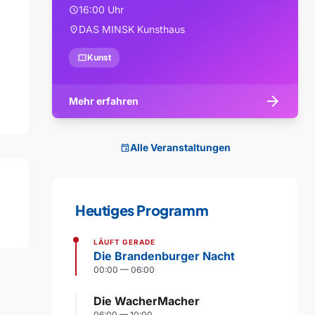
16:00 Uhr
schedule
DAS MINSK Kunsthaus
location_on
confirmation_number
Kunst
arrow_forward
Mehr erfahren
Alle Veranstaltungen
event
Heutiges Programm
LÄUFT GERADE
Die Brandenburger Nacht
00:00 — 06:00
Die WacherMacher
06:00 — 10:00