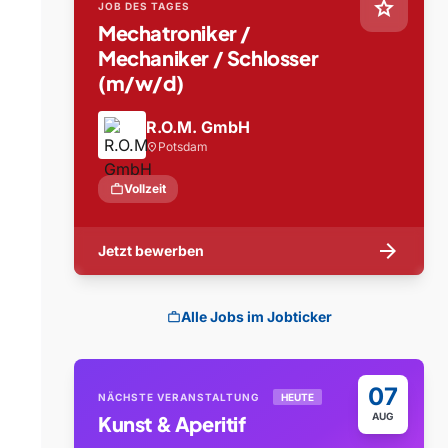
star
JOB DES TAGES
Mechatroniker /
Mechaniker / Schlosser
(m/w/d)
R.O.M. GmbH
Potsdam
location_on
work
Vollzeit
arrow_forward
Jetzt bewerben
Alle Jobs im Jobticker
work
07
NÄCHSTE VERANSTALTUNG
HEUTE
AUG
Kunst & Aperitif