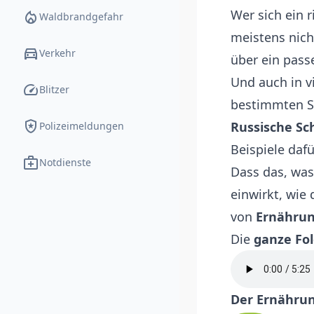
Wer sich ein r
local_fire_department
Waldbrandgefahr
meistens nic
directions_car
Verkehr
über ein pas
Und auch in v
speed
Blitzer
bestimmten S
local_police
Russische Sc
Polizeimeldungen
Beispiele dafü
medical_services
Notdienste
Dass das, was
einwirkt, wie
von
Ernährun
Die
ganze Fol
Der Ernährun