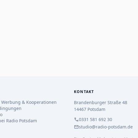
KONTAKT
 Werbung & Kooperationen
Brandenburger Straße 48
dingungen
14467 Potsdam
io
call
0331 581 692 30
 bei Radio Potsdam
mail
studio@radio-potsdam.de