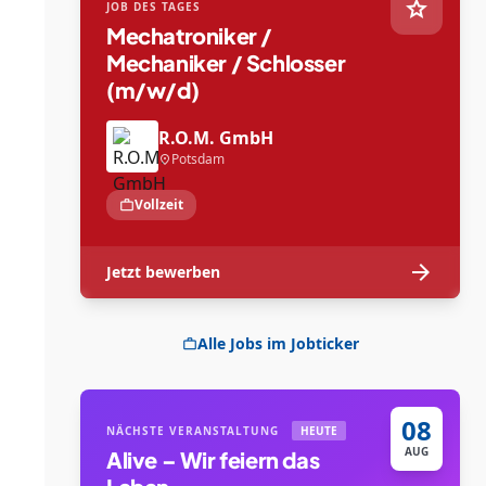
star
JOB DES TAGES
Mechatroniker /
Mechaniker / Schlosser
(m/w/d)
R.O.M. GmbH
Potsdam
location_on
Vollzeit
work
arrow_forward
Jetzt bewerben
Alle Jobs im Jobticker
work
08
NÄCHSTE VERANSTALTUNG
HEUTE
AUG
Alive – Wir feiern das