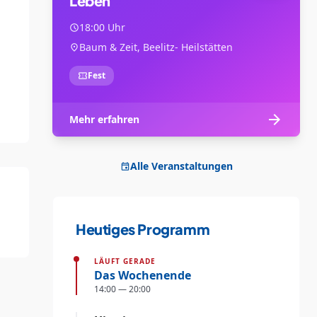
Leben
18:00 Uhr
schedule
Baum & Zeit, Beelitz- Heilstätten
location_on
Fest
confirmation_number
arrow_forward
Mehr erfahren
Alle Veranstaltungen
event
Heutiges Programm
LÄUFT GERADE
Das Wochenende
14:00 — 20:00