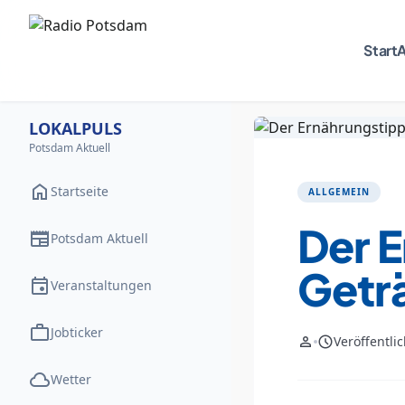
Start
A
LOKALPULS
Potsdam Aktuell
home
Startseite
ALLGEMEIN
Der 
newspaper
Potsdam Aktuell
Getr
event
Veranstaltungen
work
Jobticker
person
schedule
Veröffentli
cloud
Wetter