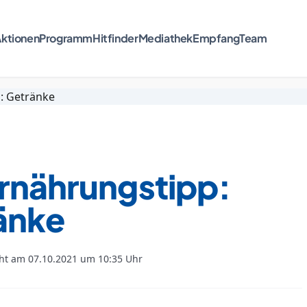
ktionen
Programm
Hitfinder
Mediathek
Empfang
Team
Ernährungstipp:
änke
cht am 07.10.2021 um 10:35 Uhr