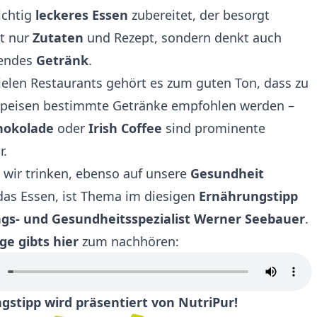
ichtig
leckeres Essen
zubereitet, der besorgt
ht nur
Zutaten
und Rezept, sondern denkt auch
sendes
Getränk
.
ielen Restaurants gehört es zum guten Ton, dass zu
peisen bestimmte Getränke empfohlen werden –
hokolade
oder
Irish Coffee
sind prominente
r.
 wir trinken, ebenso auf unsere
Gesundheit
 das Essen, ist Thema im diesigen
Ernährungstipp
gs- und Gesundheitsspezialist
Werner Seebauer
.
ge gibts hier
zum nachhören:
gstipp wird präsentiert von
NutriPur
!