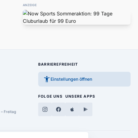
ANZEIGE
BARRIEREFREIHEIT
accessibility_new
Einstellungen öffnen
FOLGE UNS
UNSERE APPS
– Freitag