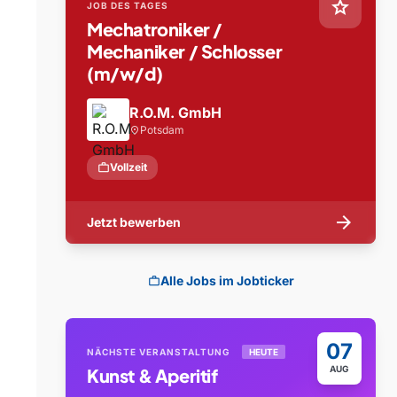
star
JOB DES TAGES
Mechatroniker /
Mechaniker / Schlosser
(m/w/d)
R.O.M. GmbH
Potsdam
location_on
work
Vollzeit
arrow_forward
Jetzt bewerben
Alle Jobs im Jobticker
work
07
NÄCHSTE VERANSTALTUNG
HEUTE
AUG
Kunst & Aperitif