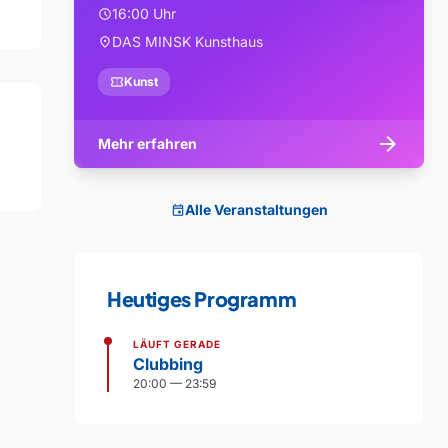
16:00 Uhr
schedule
DAS MINSK Kunsthaus
location_on
confirmation_number
Kunst
arrow_forward
Mehr erfahren
Alle Veranstaltungen
event
Heutiges Programm
LÄUFT GERADE
Clubbing
20:00 — 23:59