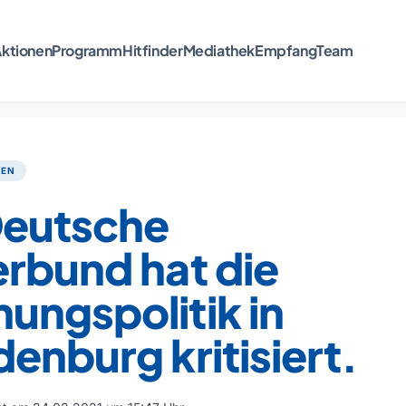
ktionen
Programm
Hitfinder
Mediathek
Empfang
Team
TEN
Deutsche
rbund hat die
ungspolitik in
enburg kritisiert.