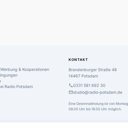
KONTAKT
 Werbung & Kooperationen
Brandenburger Straße 48
ingungen
14467 Potsdam
o
call
0331 581 692 30
 bei Radio Potsdam
mail
studio@radio-potsdam.de
Eine Gewinnabholung ist von Montag 
08.00 Uhr bis 18.00 Uhr möglich.