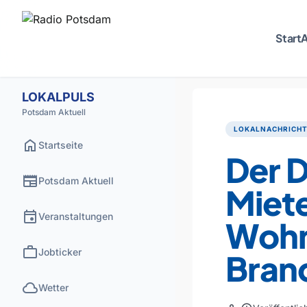
Start
A
LOKALPULS
Potsdam Aktuell
LOKALNACHRICH
home
Startseite
Der 
newspaper
Potsdam Aktuell
Miete
event
Veranstaltungen
Wohn
work
Jobticker
Brand
cloud
Wetter