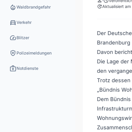
person
schedule
Veröffentli
local_fire_department
update
Aktualisiert a
Waldbrandgefahr
directions_car
Verkehr
Der Deutsche 
speed
Blitzer
Brandenburg sc
local_police
Davon bericht
Polizeimeldungen
Die Lage der 
medical_services
Notdienste
den vergangen
Trotz dessen
„Bündnis Woh
Dem Bündnis 
Infrastruktur
Wohnungswir
Zusammensch