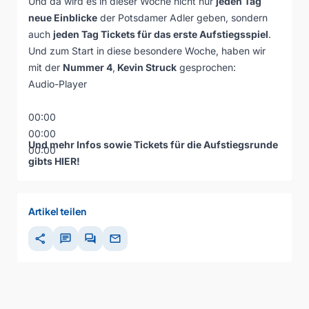
Und da wird es in dieser Woche nicht nur
jeden Tag
neue Einblicke
der Potsdamer Adler geben, sondern
auch
jeden Tag Tickets für das erste Aufstiegsspiel
.
Und zum Start in diese besondere Woche, haben wir
mit der
Nummer 4
,
Kevin Struck
gesprochen:
Audio-Player
00:00
00:00
Und mehr Infos sowie Tickets für die Aufstiegsrunde
00:00
gibts
HIER
!
Artikel teilen
share
chat
forum
mail