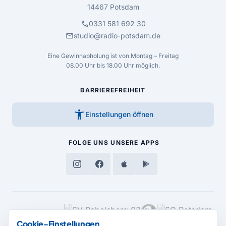
14467 Potsdam
call
0331 581 692 30
mail
studio@radio-potsdam.de
Eine Gewinnabholung ist von Montag – Freitag
08.00 Uhr bis 18.00 Uhr möglich.
BARRIEREFREIHEIT
accessibility_new
Einstellungen öffnen
FOLGE UNS
UNSERE APPS
MEDIENPARTNER
Cookie-Einstellungen