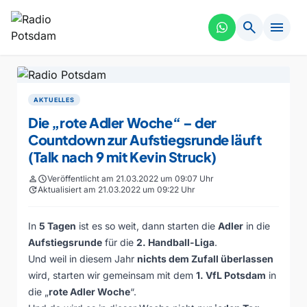
search
menu
AKTUELLES
Die „rote Adler Woche“ – der
Countdown zur Aufstiegsrunde läuft
(Talk nach 9 mit Kevin Struck)
person
schedule
Veröffentlicht am 21.03.2022 um 09:07 Uhr
update
Aktualisiert am 21.03.2022 um 09:22 Uhr
In
5 Tagen
ist es so weit, dann starten die
Adler
in die
Aufstiegsrunde
für die
2. Handball-Liga
.
Und weil in diesem Jahr
nichts dem Zufall überlassen
wird, starten wir gemeinsam mit dem
1. VfL Potsdam
in
die „
rote Adler Woche
“.