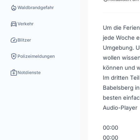
local_fire_department
Waldbrandgefahr
directions_car
Verkehr
Um die Ferie
jede Woche ei
speed
Blitzer
Umgebung. Un
local_police
Polizeimeldungen
wollen wisse
können und w
medical_services
Notdienste
Im dritten Te
Babelsberg in
besten einfac
Audio-Player
00:00
00:00