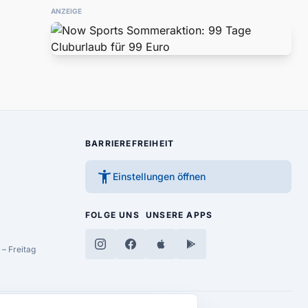
ANZEIGE
BARRIEREFREIHEIT
accessibility_new
Einstellungen öffnen
FOLGE UNS
UNSERE APPS
– Freitag