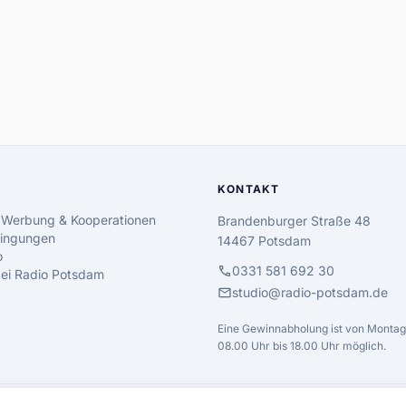
KONTAKT
 Werbung & Kooperationen
Brandenburger Straße 48
ingungen
14467 Potsdam
o
call
0331 581 692 30
 bei Radio Potsdam
mail
studio@radio-potsdam.de
Eine Gewinnabholung ist von Montag 
08.00 Uhr bis 18.00 Uhr möglich.