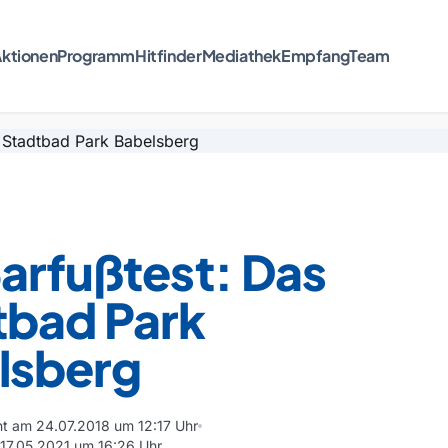
ktionen
Programm
Hitfinder
Mediathek
Empfang
Team
arfußtest: Das
tbad Park
lsberg
cht am 24.07.2018 um 12:17 Uhr
m 17.05.2021 um 16:26 Uhr