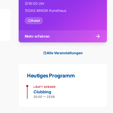
16:00 Uhr
schedule
DAS MINSK Kunsthaus
location_on
confirmation_number
Kunst
arrow_forward
Mehr erfahren
Alle Veranstaltungen
event
Heutiges Programm
LÄUFT GERADE
Clubbing
20:00 — 23:59