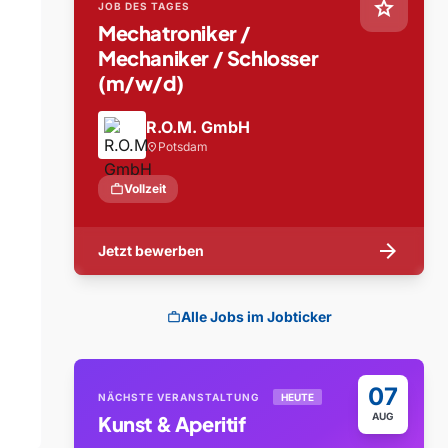
star
JOB DES TAGES
Mechatroniker /
Mechaniker / Schlosser
(m/w/d)
R.O.M. GmbH
Potsdam
location_on
work
Vollzeit
arrow_forward
Jetzt bewerben
Alle Jobs im Jobticker
work
07
NÄCHSTE VERANSTALTUNG
HEUTE
AUG
Kunst & Aperitif