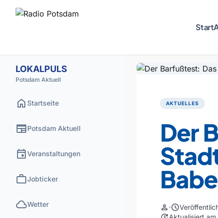
Start
A
LOKALPULS
Potsdam Aktuell
home
Startseite
AKTUELLES
Der B
newspaper
Potsdam Aktuell
Stad
event
Veranstaltungen
Babe
work
Jobticker
cloud
Wetter
person
schedule
Veröffentli
update
Aktualisiert a